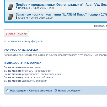
я
е
Подбор и продажа новых Оригинальных з/ч Audi, VW, Sea
н
и
BrONxS
» 27 фев 2015, 17:30
В
я
л
Запасные части от компании "ШАТЕ-М Плюс" - cкидка 15
о
Shate-M
» 26 окт 2010, 12:20
ж
В
е
л
н
Показать 
о
и
ж
я
е
Новая Тема
н
и
я
Вернуться к списку форумов
КТО СЕЙЧАС НА ФОРУМЕ
Количество пользователей, которые сейчас просматривают этот форум: нет зареги
ПРАВА ДОСТУПА К ФОРУМУ
Вы
не можете
начинать темы
Вы
не можете
отвечать на сообщения
Вы
не можете
редактировать свои сообщения
Вы
не можете
удалять свои сообщения
Вы
не можете
добавлять вложения
На главную
Список форумов
Новые сообщения