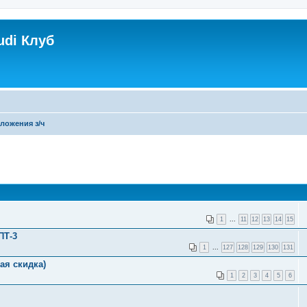
udi Клуб
ложения з/ч
1
...
11
12
13
14
15
ПТ-3
1
...
127
128
129
130
131
вая скидка)
1
2
3
4
5
6