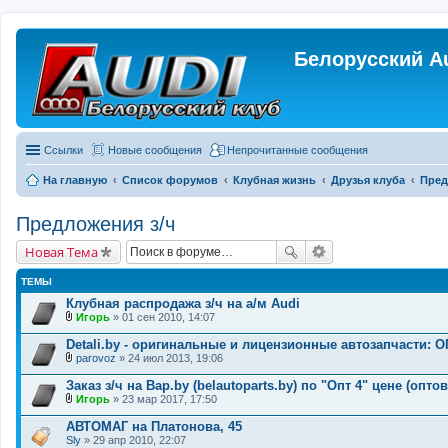
Белорусский A
Ссылки
Новые сообщения
Непрочитанные сообщения
На главную
Список форумов
Клубная жизнь
Друзья клуба
Пред
Предложения з/ч
Новая Тема
ТЕМЫ
Клубная распродажа з/ч на а/м Audi
Игорь
» 01 сен 2010, 14:07
В
л
Detali.by - оригинальные и лицензионные автозапчасти: О
о
parovoz
» 24 июл 2013, 19:06
ж
В
е
л
Заказ з/ч на Bap.by (belautoparts.by) по "Опт 4" цене (опто
н
о
и
Игорь
» 23 мар 2017, 17:50
ж
В
я
е
л
АВТОМАГ на Платонова, 45
н
о
Sly
и
» 29 апр 2010, 22:07
ж