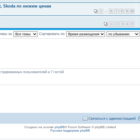
t, Skoda по низким ценам
1
...
6
7
8
9
10
%
1
2
3
4
5
темы за:
Сортировать по:
стрированных пользователей и 7 гостей
Связаться с администрацией
Создано на основе
phpBB
® Forum Software © phpBB Limited
Русская поддержка phpBB