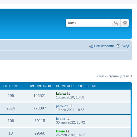
Регистрация
Вход
6 тем • Страница
1
из
1
ОТВЕТОВ
ПРОСМОТРОВ
ПОСЛЕДНЕЕ СООБЩЕНИЕ
lalarta
295
196521
П
15 дек 2020, 18:38
е
р
parovoz
е
2614
778807
П
19 сен 2024, 19:53
й
е
т
р
fender
и
е
108
89115
П
30 май 2022, 13:42
к
й
е
п
т
р
о
Паша
и
е
13
29560
с
П
26 фев 2018, 14:23
к
й