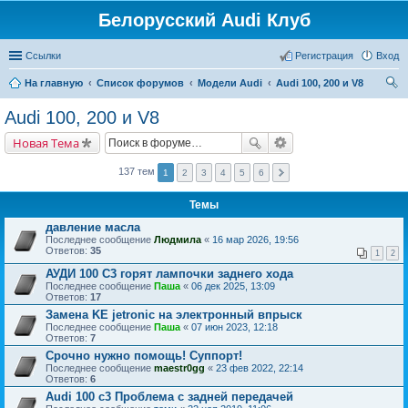
Белорусский Audi Клуб
Ссылки
Регистрация
Вход
На главную
Список форумов
Модели Audi
Audi 100, 200 и V8
ои
Audi 100, 200 и V8
ск
Новая Тема
137 тем
1
2
3
4
5
6
Темы
давление масла
Последнее сообщение
Людмила
«
16 мар 2026, 19:56
Ответов:
35
1
2
АУДИ 100 С3 горят лампочки заднего хода
Последнее сообщение
Паша
«
06 дек 2025, 13:09
Ответов:
17
Замена KE jetronic на электронный впрыск
Последнее сообщение
Паша
«
07 июн 2023, 12:18
Ответов:
7
Срочно нужно помощь! Суппорт!
Последнее сообщение
maestr0gg
«
23 фев 2022, 22:14
Ответов:
6
Audi 100 c3 Проблема с задней передачей