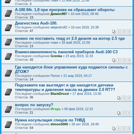
Последнее сообщение
томи
«
22 ноя 2019, 11:06
Ответов:
3
А-100 84г. 1,8 при прогреве не сбрасывает обороты
Последнее сообщение
Димон987
«
10 ноя 2019, 09:46
Ответов:
19
Диагностика Audi-100.
Последнее сообщение
alejandro82
«
16 сен 2019, 15:38
Ответов:
47
1
2
3
можно ли поставить тнвд от 2.0 дизеля на мотор 2.5 тди
Последнее сообщение
томи
«
26 май 2019, 21:56
Ответов:
13
Взаимозаменяемость панелей приборов Audi-100 C3
Последнее сообщение
Grenka
«
23 апр 2019, 11:33
Ответов:
42
1
2
3
Где находится блок управления куда подаются сигналы с
ДТОЖ?
Последнее сообщение
Питон
«
21 мар 2019, 04:17
Ответов:
14
Подскажите как выглядят и где находятся датчики
температуры и давления масла на движке 2.0 RT??
Последнее сообщение
BlackDrozd
«
17 фев 2019, 13:30
Ответов:
36
1
2
вопрос по запуску?
Последнее сообщение
Игорь
«
05 фев 2019, 12:15
Ответов:
21
1
2
Нужна косультация спецов по ТНВД
Последнее сообщение
dimon5000
«
28 окт 2018, 18:49
Ответов:
54
1
2
3