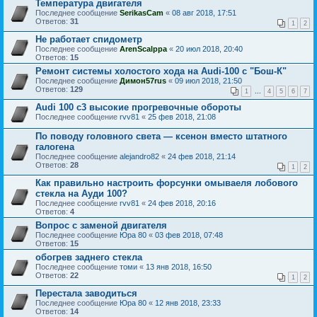
Температура двигателя
Последнее сообщение
SerikasCam
«
08 авг 2018, 17:51
Ответов:
31
1
2
Не работает спидометр
Последнее сообщение
ArenScalppa
«
20 июл 2018, 20:40
Ответов:
15
Ремонт системы холостого хода на Audi-100 с "Бош-К"
Последнее сообщение
Димон57rus
«
09 июл 2018, 21:50
Ответов:
129
1
...
4
5
6
7
Audi 100 c3 высокие прогревочные обороты
Последнее сообщение
rvv81
«
25 фев 2018, 21:08
По поводу головного света ― ксенон вместо штатного
галогена
Последнее сообщение
alejandro82
«
24 фев 2018, 21:14
Ответов:
28
1
2
Как правильно настроить форсунки омываеля лобового
стекла на Ауди 100?
Последнее сообщение
rvv81
«
24 фев 2018, 20:16
Ответов:
4
Вопрос с заменой двигателя
Последнее сообщение
Юра 80
«
03 фев 2018, 07:48
Ответов:
15
обогрев заднего стекла
Последнее сообщение
томи
«
13 янв 2018, 16:50
Ответов:
22
1
2
Перестала заводиться
Последнее сообщение
Юра 80
«
12 янв 2018, 23:33
Ответов:
14