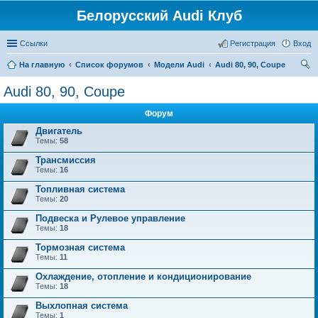
Белорусский Audi Клуб
Ссылки
Регистрация
Вход
На главную
Список форумов
Модели Audi
Audi 80, 90, Coupe
ои
Audi 80, 90, Coupe
ск
Форум
Двигатель
Темы:
58
Трансмиссия
Темы:
16
Топливная система
Темы:
20
Подвеска и Рулевое управление
Темы:
18
Тормозная система
Темы:
11
Охлаждение, отопление и кондиционирование
Темы:
18
Выхлопная система
Темы:
1