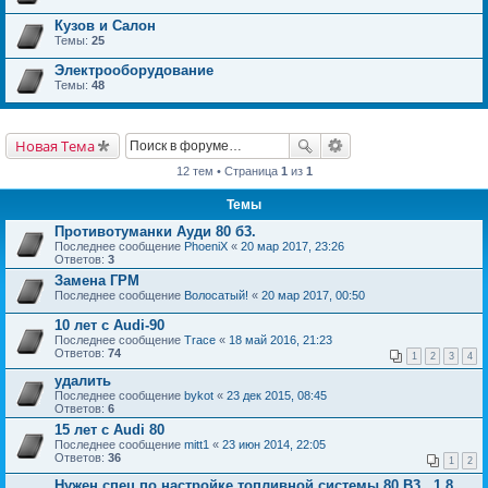
Кузов и Салон
Темы:
25
Электрооборудование
Темы:
48
Новая Тема
12 тем • Страница
1
из
1
Темы
Противотуманки Ауди 80 б3.
Последнее сообщение
PhoeniX
«
20 мар 2017, 23:26
Ответов:
3
Замена ГРМ
Последнее сообщение
Волосатый!
«
20 мар 2017, 00:50
10 лет с Audi-90
Последнее сообщение
Trace
«
18 май 2016, 21:23
Ответов:
74
1
2
3
4
удалить
Последнее сообщение
bykot
«
23 дек 2015, 08:45
Ответов:
6
15 лет с Audi 80
Последнее сообщение
mitt1
«
23 июн 2014, 22:05
Ответов:
36
1
2
Нужен спец по настройке топливной системы 80 В3 , 1,8