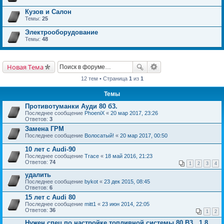
Кузов и Салон
Темы:
25
Электрооборудование
Темы:
48
Новая Тема
12 тем • Страница
1
из
1
Темы
Противотуманки Ауди 80 б3.
Последнее сообщение
PhoeniX
«
20 мар 2017, 23:26
Ответов:
3
Замена ГРМ
Последнее сообщение
Волосатый!
«
20 мар 2017, 00:50
10 лет с Audi-90
Последнее сообщение
Trace
«
18 май 2016, 21:23
Ответов:
74
1
2
3
4
удалить
Последнее сообщение
bykot
«
23 дек 2015, 08:45
Ответов:
6
15 лет с Audi 80
Последнее сообщение
mitt1
«
23 июн 2014, 22:05
Ответов:
36
1
2
Нужен спец по настройке топливной системы 80 В3 , 1,8