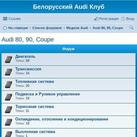
Белорусский Audi Клуб
Ссылки
Регистрация
Вход
На главную
Список форумов
Модели Audi
Audi 80, 90, Coupe
ои
Audi 80, 90, Coupe
ск
Форум
Двигатель
Темы:
58
Трансмиссия
Темы:
16
Топливная система
Темы:
20
Подвеска и Рулевое управление
Темы:
18
Тормозная система
Темы:
11
Охлаждение, отопление и кондиционирование
Темы:
18
Выхлопная система
Темы:
1