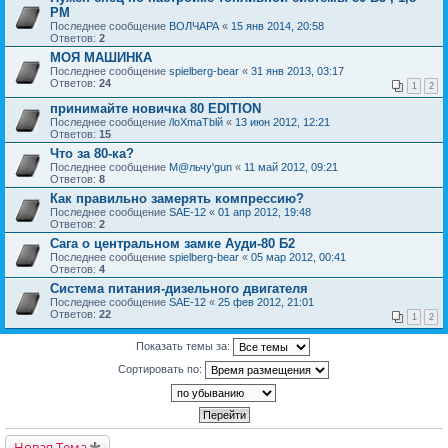
РМ
Последнее сообщение
ВОЛЧАРА
«
15 янв 2014, 20:58
Ответов:
2
МОЯ МАШИНКА
Последнее сообщение
spielberg-bear
«
31 янв 2013, 03:17
Ответов:
24
1
2
принимайте новичка 80 EDITION
Последнее сообщение
/loXmaTblй
«
13 июн 2012, 12:21
Ответов:
15
Что за 80-ка?
Последнее сообщение
М@льчу'gun
«
11 май 2012, 09:21
Ответов:
8
Как правильно замерять компрессию?
Последнее сообщение
SAE-12
«
01 апр 2012, 19:48
Ответов:
2
Сага о центральном замке Ауди-80 Б2
Последнее сообщение
spielberg-bear
«
05 мар 2012, 00:41
Ответов:
4
Система питания-дизельного двигателя
Последнее сообщение
SAE-12
«
25 фев 2012, 21:01
Ответов:
22
1
2
Показать темы за:
Сортировать по:
Новая Тема