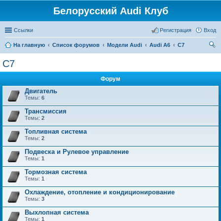
Белорусский Audi Клуб
Ссылки
Регистрация
Вход
На главную
Список форумов
Модели Audi
Audi A6
C7
ои
C7
ск
Форум
Двигатель
Темы:
6
Трансмиссия
Темы:
2
Топливная система
Темы:
2
Подвеска и Рулевое управление
Темы:
1
Тормозная система
Темы:
1
Охлаждение, отопление и кондиционирование
Темы:
3
Выхлопная система
Темы:
1