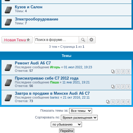
Кузов и Салон
Темы:
4
Электрооборудование
Темы:
7
Новая Тема
3 тем • Страница
1
из
1
Темы
Ремонт Audi A6 C7
Последнее сообщение
Игорь
«
01 июл 2022, 19:23
Ответов:
57
1
2
3
Присматриваю себе С7 2012 года
Последнее сообщение
Паша
«
11 янв 2021, 19:21
Ответов:
56
1
2
3
Завтра в продаже в Минске Audi A6 C7
Последнее сообщение
bartez
«
21 окт 2016, 22:11
Ответов:
73
1
2
3
4
Показать темы за:
Сортировать по: