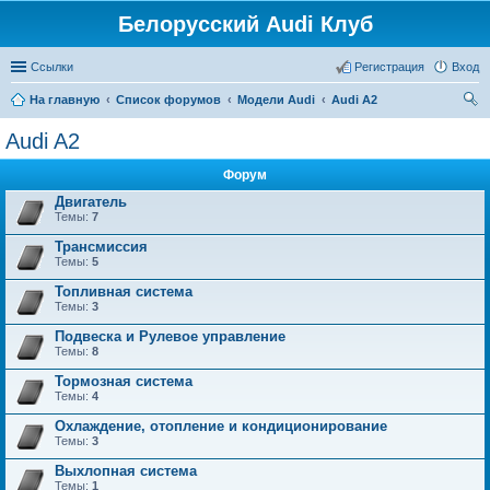
Белорусский Audi Клуб
Ссылки
Регистрация
Вход
На главную
Список форумов
Модели Audi
Audi A2
ои
Audi A2
ск
Форум
Двигатель
Темы:
7
Трансмиссия
Темы:
5
Топливная система
Темы:
3
Подвеска и Рулевое управление
Темы:
8
Тормозная система
Темы:
4
Охлаждение, отопление и кондиционирование
Темы:
3
Выхлопная система
Темы:
1