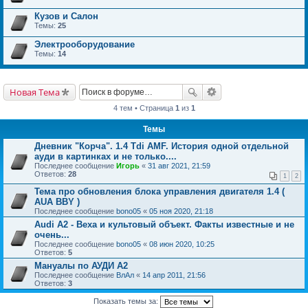
Кузов и Салон
Темы:
25
Электрооборудование
Темы:
14
Новая Тема
4 тем • Страница
1
из
1
Темы
Дневник "Корча". 1.4 Тdi AMF. История одной отдельной
ауди в картинках и не только....
Последнее сообщение
Игорь
«
31 авг 2021, 21:59
Ответов:
28
1
2
Тема про обновления блока управления двигателя 1.4 (
AUA BBY )
Последнее сообщение
bono05
«
05 ноя 2020, 21:18
Audi A2 - Веха и культовый объект. Факты известные и не
очень...
Последнее сообщение
bono05
«
08 июн 2020, 10:25
Ответов:
5
Мануалы по АУДИ А2
Последнее сообщение
ВлАл
«
14 апр 2011, 21:56
Ответов:
3
Показать темы за: