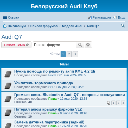
Белорусский Audi Клуб
Ссылки
Регистрация
Вход
На главную
Список форумов
Модели Audi
Audi Q7
ои
Audi Q7
ск
Новая Тема
42 тем
1
2
Темы
Нужна помощь по ремонту акпп КМЕ 4,2 tdi
Последнее сообщение
Prival
«
01 янв 2024, 09:05
Усилитель тормозного привода
Последнее сообщение
SSD
«
07 дек 2020, 04:25
Громкая связь Bluetooth в Audi Q7 - вопросы эксплуатации
Последнее сообщение
Паша
«
12 июл 2020, 13:38
Ответов:
40
1
2
3
Потерял алюм крышку фаркопа V12
Последнее сообщение
Паша
«
08 июл 2020, 10:48
Ответов:
10
Замена датчика парктроника (задний)
Последнее сообщение
Паша
«
12 май 2020, 16:20