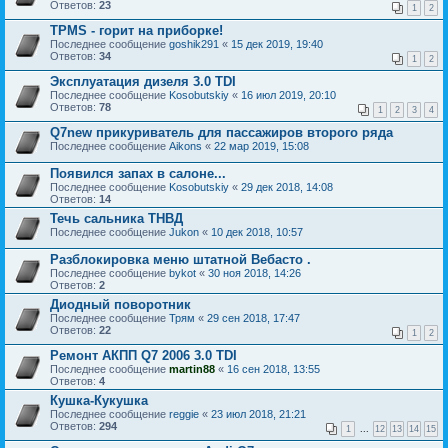
Ответов:
23
1
2
TPMS - горит на приборке!
Последнее сообщение
goshik291
«
15 дек 2019, 19:40
Ответов:
34
1
2
Эксплуатация дизеля 3.0 TDI
Последнее сообщение
Kosobutskiy
«
16 июл 2019, 20:10
Ответов:
78
1
2
3
4
Q7new прикуриватель для пассажиров второго ряда
Последнее сообщение
Aikons
«
22 мар 2019, 15:08
Появился запах в салоне...
Последнее сообщение
Kosobutskiy
«
29 дек 2018, 14:08
Ответов:
14
Течь сальника ТНВД
Последнее сообщение
Jukon
«
10 дек 2018, 10:57
Разблокировка меню штатной Вебасто .
Последнее сообщение
bykot
«
30 ноя 2018, 14:26
Ответов:
2
Диодный поворотник
Последнее сообщение
Трям
«
29 сен 2018, 17:47
Ответов:
22
1
2
Ремонт АКПП Q7 2006 3.0 TDI
Последнее сообщение
martin88
«
16 сен 2018, 13:55
Ответов:
4
Кушка-Кукушка
Последнее сообщение
reggie
«
23 июл 2018, 21:21
Ответов:
294
1
...
12
13
14
15