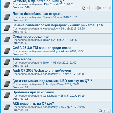
Скажите, а где ветка по Audi Q7
Последнее сообщение
LIS
«
31 май 2018, 20:31
Ответов:
348
1
...
15
16
17
18
Лючек бензобака, как открыть.
Последнее сообщение
Паша
«
31 май 2018, 16:52
Ответов:
7
Замена сайлентблоков передних нижних рычагов Q7 4L
Последнее сообщение
Kosobutskiy
«
14 май 2018, 14:28
Ответов:
1
Сетка перегородочная
Последнее сообщение
Jukon
«
28 янв 2018, 13:05
Ответов:
6
CASA 08 3.0 TDI звон спереди слева
Последнее сообщение
Kosobutskiy
«
24 янв 2018, 10:56
Ответов:
3
Течь масла
Последнее сообщение
Jukon
«
08 ноя 2017, 11:07
Ответов:
18
Audi Q7 2008 Webasto снятие/ремонт
Последнее сообщение
Kosobutskiy
«
27 окт 2017, 13:08
Где и кто может подключить LED оптику на Q7 ?
Последнее сообщение
RolexVip
«
03 окт 2017, 09:01
Ответов:
16
Проблема при ускорении
Последнее сообщение
vanjajurtaev
«
15 май 2017, 14:19
Ответов:
12
АКБ поменять на Q7 где?
Последнее сообщение
Kosobutskiy
«
15 мар 2017, 10:45
Ответов:
31
1
2