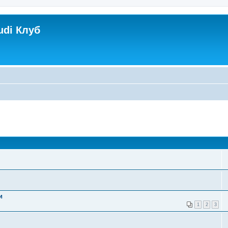
udi Клуб
и
1
2
3