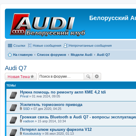
Белорусский A
Ссылки
Новые сообщения
Непрочитанные сообщения
На главную
Список форумов
Модели Audi
Audi Q7
Audi Q7
Новая Тема
ТЕМЫ
Нужна помощь по ремонту акпп КМЕ 4,2 tdi
Prival
» 01 янв 2024, 09:05
Усилитель тормозного привода
SSD
» 07 дек 2020, 04:25
В
л
Громкая связь Bluetooth в Audi Q7 - вопросы эксплуатаци
о
vadson
» 15 апр 2014, 10:34
ж
В
е
л
Потерял алюм крышку фаркопа V12
н
о
и
Kosobutskiy
» 06 июл 2020, 01:13
ж