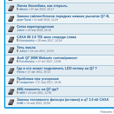
ж
В
е
л
Лючек бензобака, как открыть.
н
о
и
Aikons
» 07 авг 2014, 18:17
ж
В
я
е
л
Замена сайлентблоков передних нижних рычагов Q7 4L
н
о
дядя Проф
и
» 11 май 2018, 12:24
ж
я
е
Сетка перегородочная
н
Jukon
и
» 24 янв 2018, 20:42
я
CASA 08 3.0 TDI звон спереди слева
Kosobutskiy
» 28 июн 2017, 10:34
В
л
Течь масла
о
Jukon
» 19 сен 2017, 23:03
ж
В
е
л
Audi Q7 2008 Webasto снятие/ремонт
н
о
и
Kosobutskiy
» 27 окт 2017, 13:08
ж
В
я
е
л
Где и кто может подключить LED оптику на Q7 ?
н
о
Fiesta
и
» 17 авг 2011, 20:13
ж
я
е
Проблема при ускорении
н
и
vanjajurtaev
» 27 апр 2017, 16:45
В
я
л
АКБ поменять на Q7 где?
о
ail68
» 19 сен 2011, 12:45
ж
В
е
л
Замена топливного фильтра (вставки) в q7 3.0 tdi CASA
н
о
KirillK
и
» 14 ноя 2012, 10:59
ж
я
е
н
Показать 
и