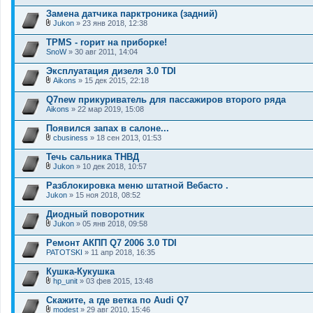
В
я
е
л
Замена датчика парктроника (задний)
н
о
и
Jukon
» 23 янв 2018, 12:38
ж
В
я
е
л
TPMS - горит на приборке!
н
о
SnoW
и
» 30 авг 2011, 14:04
ж
я
е
Эксплуатация дизеля 3.0 TDI
н
и
Aikons
» 15 дек 2015, 22:18
В
я
л
Q7new прикуриватель для пассажиров второго ряда
о
Aikons
» 22 мар 2019, 15:08
ж
е
Появился запах в салоне...
н
и
cbusiness
» 18 сен 2013, 01:53
В
я
л
Течь сальника ТНВД
о
Jukon
» 10 дек 2018, 10:57
ж
В
е
л
Разблокировка меню штатной Вебасто .
н
о
Jukon
и
» 15 ноя 2018, 08:52
ж
я
е
Диодный поворотник
н
и
Jukon
» 05 янв 2018, 09:58
В
я
л
Ремонт АКПП Q7 2006 3.0 TDI
о
PATOTSKI
» 11 апр 2018, 16:35
ж
е
Кушка-Кукушка
н
и
hp_unit
» 03 фев 2015, 13:48
В
я
л
Скажите, а где ветка по Audi Q7
о
modest
» 29 авг 2010, 15:46