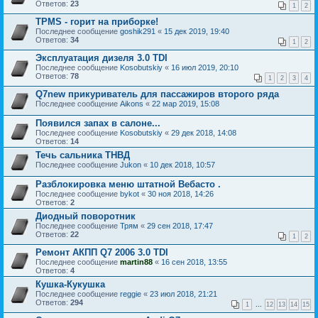
Ответов:
23
1
2
TPMS - горит на приборке!
Последнее сообщение
goshik291
«
15 дек 2019, 19:40
Ответов:
34
1
2
Эксплуатация дизеля 3.0 TDI
Последнее сообщение
Kosobutskiy
«
16 июл 2019, 20:10
Ответов:
78
1
2
3
4
Q7new прикуриватель для пассажиров второго ряда
Последнее сообщение
Aikons
«
22 мар 2019, 15:08
Появился запах в салоне...
Последнее сообщение
Kosobutskiy
«
29 дек 2018, 14:08
Ответов:
14
Течь сальника ТНВД
Последнее сообщение
Jukon
«
10 дек 2018, 10:57
Разблокировка меню штатной Вебасто .
Последнее сообщение
bykot
«
30 ноя 2018, 14:26
Ответов:
2
Диодный поворотник
Последнее сообщение
Трям
«
29 сен 2018, 17:47
Ответов:
22
1
2
Ремонт АКПП Q7 2006 3.0 TDI
Последнее сообщение
martin88
«
16 сен 2018, 13:55
Ответов:
4
Кушка-Кукушка
Последнее сообщение
reggie
«
23 июл 2018, 21:21
Ответов:
294
1
...
12
13
14
15