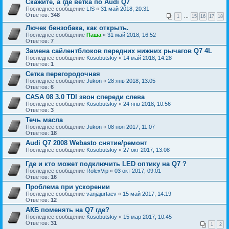
Скажите, а где ветка по Audi Q7
Последнее сообщение
LIS
«
31 май 2018, 20:31
Ответов:
348
1
...
15
16
17
18
Лючек бензобака, как открыть.
Последнее сообщение
Паша
«
31 май 2018, 16:52
Ответов:
7
Замена сайлентблоков передних нижних рычагов Q7 4L
Последнее сообщение
Kosobutskiy
«
14 май 2018, 14:28
Ответов:
1
Сетка перегородочная
Последнее сообщение
Jukon
«
28 янв 2018, 13:05
Ответов:
6
CASA 08 3.0 TDI звон спереди слева
Последнее сообщение
Kosobutskiy
«
24 янв 2018, 10:56
Ответов:
3
Течь масла
Последнее сообщение
Jukon
«
08 ноя 2017, 11:07
Ответов:
18
Audi Q7 2008 Webasto снятие/ремонт
Последнее сообщение
Kosobutskiy
«
27 окт 2017, 13:08
Где и кто может подключить LED оптику на Q7 ?
Последнее сообщение
RolexVip
«
03 окт 2017, 09:01
Ответов:
16
Проблема при ускорении
Последнее сообщение
vanjajurtaev
«
15 май 2017, 14:19
Ответов:
12
АКБ поменять на Q7 где?
Последнее сообщение
Kosobutskiy
«
15 мар 2017, 10:45
Ответов:
31
1
2