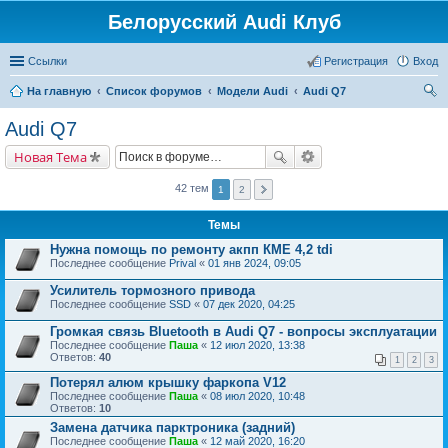
Белорусский Audi Клуб
Ссылки
Регистрация
Вход
На главную
Список форумов
Модели Audi
Audi Q7
ои
Audi Q7
ск
Новая Тема
42 тем
1
2
Темы
Нужна помощь по ремонту акпп КМЕ 4,2 tdi
Последнее сообщение
Prival
«
01 янв 2024, 09:05
Усилитель тормозного привода
Последнее сообщение
SSD
«
07 дек 2020, 04:25
Громкая связь Bluetooth в Audi Q7 - вопросы эксплуатации
Последнее сообщение
Паша
«
12 июл 2020, 13:38
Ответов:
40
1
2
3
Потерял алюм крышку фаркопа V12
Последнее сообщение
Паша
«
08 июл 2020, 10:48
Ответов:
10
Замена датчика парктроника (задний)
Последнее сообщение
Паша
«
12 май 2020, 16:20