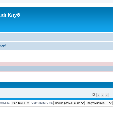
udi Клуб
дар!
1
2
3
темы за:
Сортировать по: