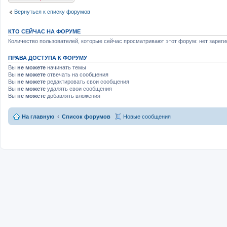
т
и
е
я
Вернуться к списку форумов
м
а
с
КТО СЕЙЧАС НА ФОРУМЕ
о
д
Количество пользователей, которые сейчас просматривают этот форум: нет зареги
е
р
ПРАВА ДОСТУПА К ФОРУМУ
ж
и
Вы
не можете
начинать темы
т
Вы
не можете
отвечать на сообщения
о
Вы
не можете
редактировать свои сообщения
п
Вы
не можете
удалять свои сообщения
р
о
Вы
не можете
добавлять вложения
с
.
На главную
Список форумов
Новые сообщения