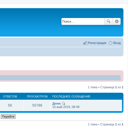
Регистрация
Вход
1 тема • Страница
1
из
1
ОТВЕТОВ
ПРОСМОТРОВ
ПОСЛЕДНЕЕ СООБЩЕНИЕ
Денис
56
55786
П
15 май 2019, 08:48
е
р
е
й
т
1 тема • Страница
1
из
1
и