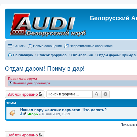
Белорусский A
Ссылки
Новые сообщения
Непрочитанные сообщения
На главную
Список форумов
Объявления
Отдам даром! Приму в 
Отдам даром! Приму в дар!
Правила форума
Нажмите для просмотра
Заблокировано
ТЕМЫ
Нашёл пару женских перчаток. Что делать?
Игорь
» 10 ноя 2009, 19:29
Д
В
а
л
Показать 
н
о
н
ж
а
е
Заблокировано
я
н