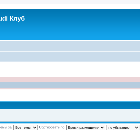
udi Клуб
темы за:
Сортировать по: