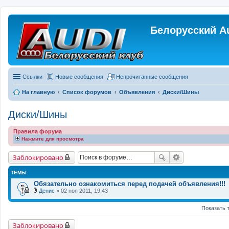
Белорусский A
Ссылки
Новые сообщения
Непрочитанные сообщения
На главную
Список форумов
Объявления
Диски/Шины
Диски/Шины
Правила форума
Нажмите для просмотра
Заблокировано
ТЕМЫ
Обязательно ознакомиться перед подачей объявления!!!
Денис
» 02 ноя 2011, 19:43
В
л
Показать 
о
ж
е
Заблокировано
н