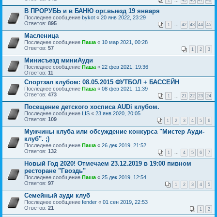
1
...
45
46
47
48
В ПРОРУБЬ и в БАНЮ орг.выезд 19 января
Последнее сообщение
bykot
«
20 янв 2022, 23:29
Ответов:
895
1
...
42
43
44
45
Масленица
Последнее сообщение
Паша
«
10 мар 2021, 00:28
Ответов:
57
1
2
3
Минисъезд миниАуди
Последнее сообщение
Паша
«
22 фев 2021, 19:36
Ответов:
11
Спортзал клубом: 08.05.2015 ФУТБОЛ + БАССЕЙН
Последнее сообщение
Паша
«
08 фев 2021, 11:39
Ответов:
473
1
...
21
22
23
24
Посещение детского хосписа AUDi клубом.
Последнее сообщение
LIS
«
23 янв 2020, 20:05
Ответов:
109
1
2
3
4
5
6
Мужчины клуба или обсуждение конкурса "Мистер Ауди-
клуб". ;)
Последнее сообщение
Паша
«
26 дек 2019, 21:52
Ответов:
132
1
...
4
5
6
7
Новый Год 2020! Отмечаем 23.12.2019 в 19:00 пивном
ресторане "Гвоздь"
Последнее сообщение
Паша
«
25 дек 2019, 12:54
Ответов:
97
1
2
3
4
5
Семейный ауди клуб
Последнее сообщение
fender
«
01 сен 2019, 22:53
Ответов:
21
1
2