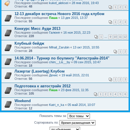
Последнее сообщение
kukel_aleksei
«
28 янв 2016, 19:43
Ответов:
48
1
2
3
12-13 декабря встреча Нового 2016 года клубом
Последнее сообщение
Паша
«
13 дек 2015, 13:37
Ответов:
55
1
2
3
Конкурс Мисс Ауди 2013
Последнее сообщение
Галюня
«
16 ноя 2015, 22:23
Ответов:
228
1
...
9
10
11
12
Клубный бейдж
Последнее сообщение
Mihail_Zarubin
«
13 окт 2015, 10:55
Ответов:
28
1
2
14.06.2014 - Турнир по боулингу "Автострайк-2014"
Последнее сообщение
chim__Lis__by
«
09 сен 2015, 10:47
Ответов:
18
Лазертаг (Lasertag) Клубом
Последнее сообщение
Денис
«
19 май 2015, 22:01
Ответов:
56
1
2
3
Подготовка к автострайк 2012
Последнее сообщение
Паша
«
23 фев 2015, 11:35
Ответов:
105
1
2
3
4
5
6
Weekend
Последнее сообщение
Katri_n_ka
«
05 май 2014, 10:07
Ответов:
12
Показать темы за:
Сортировать по: