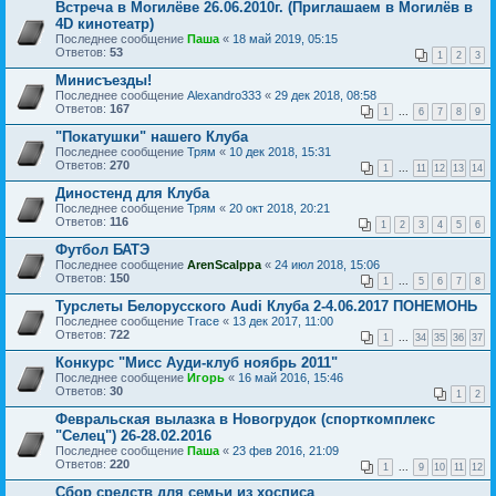
Встреча в Могилёве 26.06.2010г. (Приглашаем в Могилёв в
4D кинотеатр)
Последнее сообщение
Паша
«
18 май 2019, 05:15
Ответов:
53
1
2
3
Минисъезды!
Последнее сообщение
Alexandro333
«
29 дек 2018, 08:58
Ответов:
167
1
...
6
7
8
9
"Покатушки" нашего Клуба
Последнее сообщение
Трям
«
10 дек 2018, 15:31
Ответов:
270
1
...
11
12
13
14
Диностенд для Клуба
Последнее сообщение
Трям
«
20 окт 2018, 20:21
Ответов:
116
1
2
3
4
5
6
Футбол БАТЭ
Последнее сообщение
ArenScalppa
«
24 июл 2018, 15:06
Ответов:
150
1
...
5
6
7
8
Турслеты Белорусского Audi Клуба 2-4.06.2017 ПОНЕМОНЬ
Последнее сообщение
Trace
«
13 дек 2017, 11:00
Ответов:
722
1
...
34
35
36
37
Конкурс "Мисс Ауди-клуб ноябрь 2011"
Последнее сообщение
Игорь
«
16 май 2016, 15:46
Ответов:
30
1
2
Февральская вылазка в Новогрудок (спорткомплекс
"Селец") 26-28.02.2016
Последнее сообщение
Паша
«
23 фев 2016, 21:09
Ответов:
220
1
...
9
10
11
12
Сбор средств для семьи из хосписа