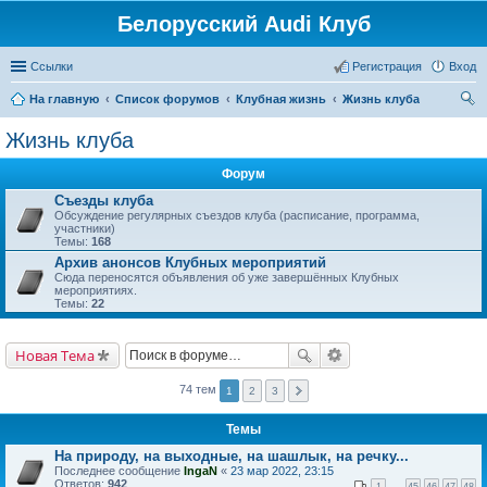
Белорусский Audi Клуб
Ссылки
Регистрация
Вход
На главную
Список форумов
Клубная жизнь
Жизнь клуба
ои
Жизнь клуба
ск
Форум
Съезды клуба
Обсуждение регулярных съездов клуба (расписание, программа,
участники)
Темы:
168
Архив анонсов Клубных мероприятий
Сюда переносятся объявления об уже завершённых Клубных
мероприятиях.
Темы:
22
Новая Тема
74 тем
1
2
3
Темы
На природу, на выходные, на шашлык, на речку...
Последнее сообщение
IngaN
«
23 мар 2022, 23:15
Ответов:
942