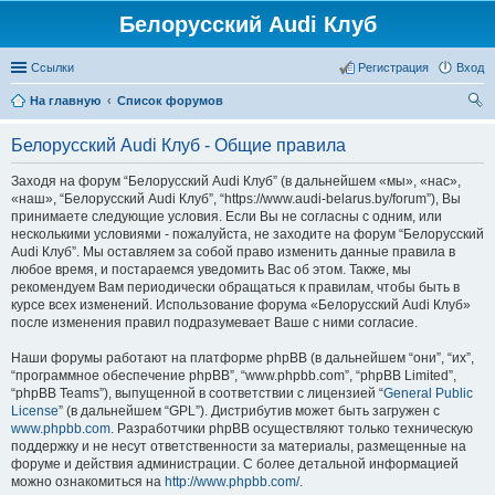
Белорусский Audi Клуб
Ссылки
Регистрация
Вход
На главную
Список форумов
ои
Белорусский Audi Клуб - Общие правила
ск
Заходя на форум “Белорусский Audi Клуб” (в дальнейшем «мы», «нас»,
«наш», “Белорусский Audi Клуб”, “https://www.audi-belarus.by/forum”), Вы
принимаете следующие условия. Если Вы не согласны с одним, или
несколькими условиями - пожалуйста, не заходите на форум “Белорусский
Audi Клуб”. Мы оставляем за собой право изменить данные правила в
любое время, и постараемся уведомить Вас об этом. Также, мы
рекомендуем Вам периодически обращаться к правилам, чтобы быть в
курсе всех изменений. Использование форума «Белорусский Audi Клуб»
после изменения правил подразумевает Ваше с ними согласие.
Наши форумы работают на платформе phpBB (в дальнейшем “они”, “их”,
“программное обеспечение phpBB”, “www.phpbb.com”, “phpBB Limited”,
“phpBB Teams”), выпущенной в соответствии с лицензией “
General Public
License
” (в дальнейшем “GPL”). Дистрибутив может быть загружен с
www.phpbb.com
. Разработчики phpBB осуществляют только техническую
поддержку и не несут ответственности за материалы, размещенные на
форуме и действия администрации. С более детальной информацией
можно ознакомиться на
http://www.phpbb.com/
.