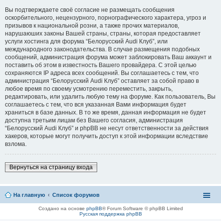
Вы подтверждаете своё согласие не размещать сообщения
оскорбительного, нецензурного, порнографического характера, угроз и
призывов к национальной розни, а также прочих материалов,
нарушаюших законы Вашей страны, страны, которая предоставляет
услуги хостинга для форума “Белорусский Audi Клуб”, или
международного законодательства. В случае размещения подобных
сообщений, администрация форума может заблокировать Ваш аккаунт и
поставить об этом в известность Вашего провайдера. С этой целью
сохраняются IP адреса всех сообщений. Вы соглашаетесь с тем, что
администрация “Белорусский Audi Клуб” оставляет за собой право в
любое время по своему усмотрению переместить, закрыть,
редактировать, или удалить любую тему на форуме. Как пользователь, Вы
соглашаетесь с тем, что вся указанная Вами информация будет
храниться в базе данных. В то же время, данная информация не будет
доступна третьим лицам без Вашего согласия, администрация
“Белорусский Audi Клуб” и phpBB не несут ответственности за действия
хакеров, которые могут получить доступ к этой информации вследствие
взлома.
Вернуться на страницу входа
На главную
Список форумов
Создано на основе
phpBB
® Forum Software © phpBB Limited
Русская поддержка phpBB