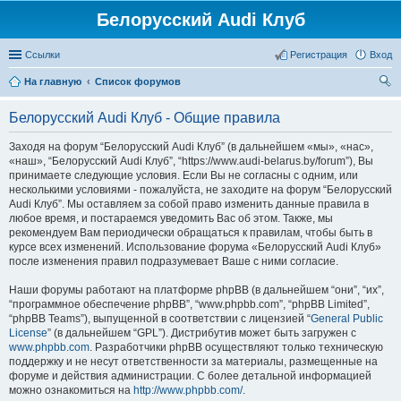
Белорусский Audi Клуб
Ссылки
Регистрация
Вход
На главную
Список форумов
ои
Белорусский Audi Клуб - Общие правила
ск
Заходя на форум “Белорусский Audi Клуб” (в дальнейшем «мы», «нас»,
«наш», “Белорусский Audi Клуб”, “https://www.audi-belarus.by/forum”), Вы
принимаете следующие условия. Если Вы не согласны с одним, или
несколькими условиями - пожалуйста, не заходите на форум “Белорусский
Audi Клуб”. Мы оставляем за собой право изменить данные правила в
любое время, и постараемся уведомить Вас об этом. Также, мы
рекомендуем Вам периодически обращаться к правилам, чтобы быть в
курсе всех изменений. Использование форума «Белорусский Audi Клуб»
после изменения правил подразумевает Ваше с ними согласие.
Наши форумы работают на платформе phpBB (в дальнейшем “они”, “их”,
“программное обеспечение phpBB”, “www.phpbb.com”, “phpBB Limited”,
“phpBB Teams”), выпущенной в соответствии с лицензией “
General Public
License
” (в дальнейшем “GPL”). Дистрибутив может быть загружен с
www.phpbb.com
. Разработчики phpBB осуществляют только техническую
поддержку и не несут ответственности за материалы, размещенные на
форуме и действия администрации. С более детальной информацией
можно ознакомиться на
http://www.phpbb.com/
.