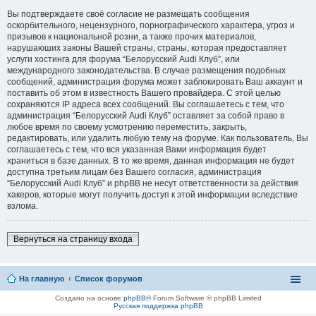
Вы подтверждаете своё согласие не размещать сообщения
оскорбительного, нецензурного, порнографического характера, угроз и
призывов к национальной розни, а также прочих материалов,
нарушаюших законы Вашей страны, страны, которая предоставляет
услуги хостинга для форума “Белорусский Audi Клуб”, или
международного законодательства. В случае размещения подобных
сообщений, администрация форума может заблокировать Ваш аккаунт и
поставить об этом в известность Вашего провайдера. С этой целью
сохраняются IP адреса всех сообщений. Вы соглашаетесь с тем, что
администрация “Белорусский Audi Клуб” оставляет за собой право в
любое время по своему усмотрению переместить, закрыть,
редактировать, или удалить любую тему на форуме. Как пользователь, Вы
соглашаетесь с тем, что вся указанная Вами информация будет
храниться в базе данных. В то же время, данная информация не будет
доступна третьим лицам без Вашего согласия, администрация
“Белорусский Audi Клуб” и phpBB не несут ответственности за действия
хакеров, которые могут получить доступ к этой информации вследствие
взлома.
Вернуться на страницу входа
На главную
Список форумов
Создано на основе
phpBB
® Forum Software © phpBB Limited
Русская поддержка phpBB