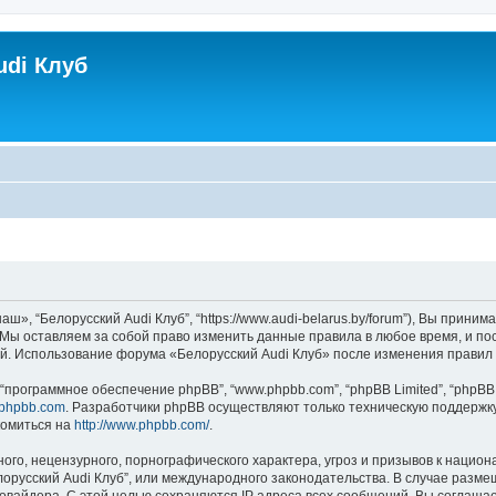
udi Клуб
ш», “Белорусский Audi Клуб”, “https://www.audi-belarus.by/forum”), Вы прин
. Мы оставляем за собой право изменить данные правила в любое время, и п
ий. Использование форума «Белорусский Audi Клуб» после изменения правил
программное обеспечение phpBB”, “www.phpbb.com”, “phpBB Limited”, “phpBB 
phpbb.com
. Разработчики phpBB осуществляют только техническую поддержк
комиться на
http://www.phpbb.com/
.
го, нецензурного, порнографического характера, угроз и призывов к нацио
елорусский Audi Клуб”, или международного законодательства. В случае ра
ровайдера. С этой целью сохраняются IP адреса всех сообщений. Вы соглашает