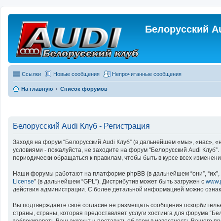
Белорусский A
Ссылки
Новые сообщения
Непрочитанные сообщения
На главную
Список форумов
Белорусский Audi Клуб - Регистрация
Заходя на форум “Белорусский Audi Клуб” (в дальнейшем «мы», «нас», «на
условиями - пожалуйста, не заходите на форум “Белорусский Audi Клуб”
периодически обращаться к правилам, чтобы быть в курсе всех изменен
Наши форумы работают на платформе phpBB (в дальнейшем “они”, “их”, “
License
” (в дальнейшем “GPL”). Дистрибутив может быть загружен с
www.
действия администрации. С более детальной информацией можно озна
Вы подтверждаете своё согласие не размещать сообщения оскорбительно
страны, страны, которая предоставляет услуги хостинга для форума “Б
заблокировать Ваш аккаунт и поставить об этом в известность Вашего п