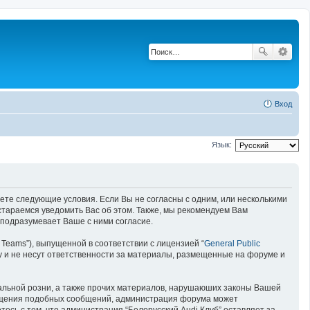
Вход
Язык:
имаете следующие условия. Если Вы не согласны с одним, или несколькими
остараемся уведомить Вас об этом. Также, мы рекомендуем Вам
 подразумевает Ваше с ними согласие.
Teams”), выпущенной в соответствии с лицензией “
General Public
у и не несут ответственности за материалы, размещенные на форуме и
нальной розни, а также прочих материалов, нарушаюших законы Вашей
змещения подобных сообщений, администрация форума может
есь с тем, что администрация “Белорусский Audi Клуб” оставляет за