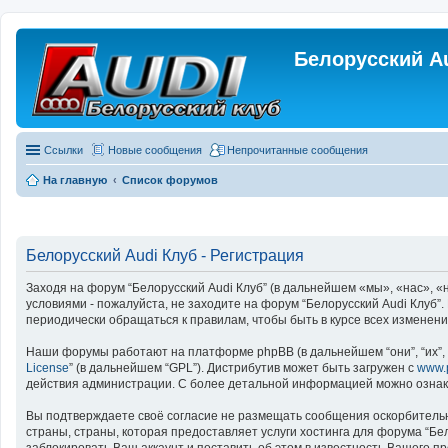
Белорусский A
Ссылки
Новые сообщения
Непрочитанные сообщения
На главную
Список форумов
Белорусский Audi Клуб - Регистрация
Заходя на форум “Белорусский Audi Клуб” (в дальнейшем «мы», «нас», «на
условиями - пожалуйста, не заходите на форум “Белорусский Audi Клуб”
периодически обращаться к правилам, чтобы быть в курсе всех изменен
Наши форумы работают на платформе phpBB (в дальнейшем “они”, “их”, “
License
” (в дальнейшем “GPL”). Дистрибутив может быть загружен с
www.
действия администрации. С более детальной информацией можно озна
Вы подтверждаете своё согласие не размещать сообщения оскорбительно
страны, страны, которая предоставляет услуги хостинга для форума “Б
заблокировать Ваш аккаунт и поставить об этом в известность Вашего п