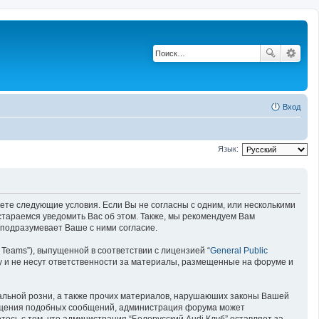
Вход
Язык:
имаете следующие условия. Если Вы не согласны с одним, или несколькими
остараемся уведомить Вас об этом. Также, мы рекомендуем Вам
 подразумевает Ваше с ними согласие.
Teams”), выпущенной в соответствии с лицензией “
General Public
у и не несут ответственности за материалы, размещенные на форуме и
нальной розни, а также прочих материалов, нарушаюших законы Вашей
змещения подобных сообщений, администрация форума может
есь с тем, что администрация “Белорусский Audi Клуб” оставляет за