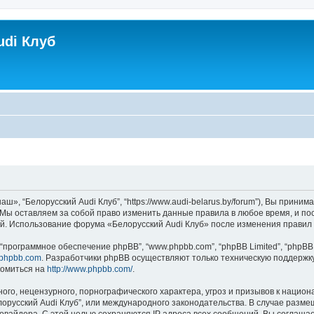
udi Клуб
ш», “Белорусский Audi Клуб”, “https://www.audi-belarus.by/forum”), Вы прин
. Мы оставляем за собой право изменить данные правила в любое время, и п
ий. Использование форума «Белорусский Audi Клуб» после изменения правил
программное обеспечение phpBB”, “www.phpbb.com”, “phpBB Limited”, “phpBB 
phpbb.com
. Разработчики phpBB осуществляют только техническую поддержк
комиться на
http://www.phpbb.com/
.
го, нецензурного, порнографического характера, угроз и призывов к нацио
елорусский Audi Клуб”, или международного законодательства. В случае ра
ровайдера. С этой целью сохраняются IP адреса всех сообщений. Вы соглашает