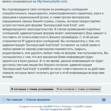
можно ознакомиться на
http://www.phpbb.com/
.
Вы подтверждаете своё согласие не размещать сообщения
оскорбительного, нецензурного, порнографического характера, угроз и
призывов к национальной розни, а также прочих материалов,
нарушаюших законы Вашей страны, страны, которая предоставляет
услуги хостинга для форума “Белорусский Audi Клуб”, или
международного законодательства. В случае размещения подобных
сообщений, администрация форума может заблокировать Ваш аккаунт и
поставить об этом в известность Вашего провайдера. С этой целью
сохраняются IP адреса всех сообщений. Вы соглашаетесь с тем, что
администрация “Белорусский Audi Клуб” оставляет за собой право в
любое время по своему усмотрению переместить, закрыть,
редактировать, или удалить любую тему на форуме. Как пользователь, Вы
соглашаетесь с тем, что вся указанная Вами информация будет
храниться в базе данных. В то же время, данная информация не будет
доступна третьим лицам без Вашего согласия, администрация
“Белорусский Audi Клуб” и phpBB не несут ответственности за действия
хакеров, которые могут получить доступ к этой информации вследствие
взлома.
На главную
Список форумов
Создано на основе
phpBB
® Forum Software © phpBB Limited
Русская поддержка phpBB