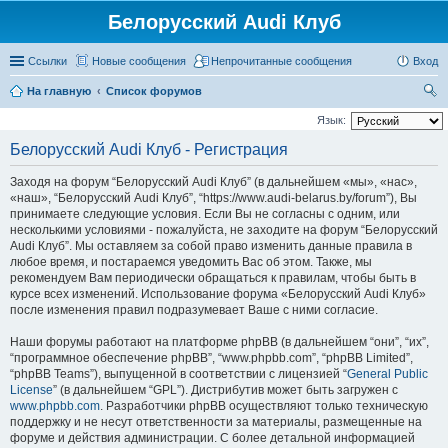
Белорусский Audi Клуб
Ссылки
Новые сообщения
Непрочитанные сообщения
Вход
На главную
Список форумов
ои
Язык:
ск
Белорусский Audi Клуб - Регистрация
Заходя на форум “Белорусский Audi Клуб” (в дальнейшем «мы», «нас»,
«наш», “Белорусский Audi Клуб”, “https://www.audi-belarus.by/forum”), Вы
принимаете следующие условия. Если Вы не согласны с одним, или
несколькими условиями - пожалуйста, не заходите на форум “Белорусский
Audi Клуб”. Мы оставляем за собой право изменить данные правила в
любое время, и постараемся уведомить Вас об этом. Также, мы
рекомендуем Вам периодически обращаться к правилам, чтобы быть в
курсе всех изменений. Использование форума «Белорусский Audi Клуб»
после изменения правил подразумевает Ваше с ними согласие.
Наши форумы работают на платформе phpBB (в дальнейшем “они”, “их”,
“программное обеспечение phpBB”, “www.phpbb.com”, “phpBB Limited”,
“phpBB Teams”), выпущенной в соответствии с лицензией “
General Public
License
” (в дальнейшем “GPL”). Дистрибутив может быть загружен с
www.phpbb.com
. Разработчики phpBB осуществляют только техническую
поддержку и не несут ответственности за материалы, размещенные на
форуме и действия администрации. С более детальной информацией