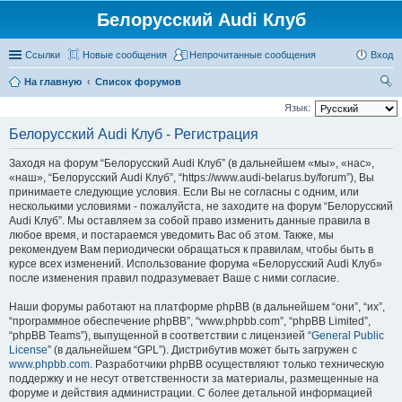
Белорусский Audi Клуб
Ссылки
Новые сообщения
Непрочитанные сообщения
Вход
На главную
Список форумов
ои
Язык:
ск
Белорусский Audi Клуб - Регистрация
Заходя на форум “Белорусский Audi Клуб” (в дальнейшем «мы», «нас»,
«наш», “Белорусский Audi Клуб”, “https://www.audi-belarus.by/forum”), Вы
принимаете следующие условия. Если Вы не согласны с одним, или
несколькими условиями - пожалуйста, не заходите на форум “Белорусский
Audi Клуб”. Мы оставляем за собой право изменить данные правила в
любое время, и постараемся уведомить Вас об этом. Также, мы
рекомендуем Вам периодически обращаться к правилам, чтобы быть в
курсе всех изменений. Использование форума «Белорусский Audi Клуб»
после изменения правил подразумевает Ваше с ними согласие.
Наши форумы работают на платформе phpBB (в дальнейшем “они”, “их”,
“программное обеспечение phpBB”, “www.phpbb.com”, “phpBB Limited”,
“phpBB Teams”), выпущенной в соответствии с лицензией “
General Public
License
” (в дальнейшем “GPL”). Дистрибутив может быть загружен с
www.phpbb.com
. Разработчики phpBB осуществляют только техническую
поддержку и не несут ответственности за материалы, размещенные на
форуме и действия администрации. С более детальной информацией