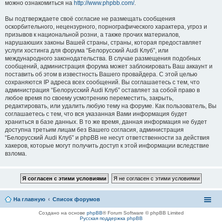
можно ознакомиться на
http://www.phpbb.com/
.
Вы подтверждаете своё согласие не размещать сообщения
оскорбительного, нецензурного, порнографического характера, угроз и
призывов к национальной розни, а также прочих материалов,
нарушаюших законы Вашей страны, страны, которая предоставляет
услуги хостинга для форума “Белорусский Audi Клуб”, или
международного законодательства. В случае размещения подобных
сообщений, администрация форума может заблокировать Ваш аккаунт и
поставить об этом в известность Вашего провайдера. С этой целью
сохраняются IP адреса всех сообщений. Вы соглашаетесь с тем, что
администрация “Белорусский Audi Клуб” оставляет за собой право в
любое время по своему усмотрению переместить, закрыть,
редактировать, или удалить любую тему на форуме. Как пользователь, Вы
соглашаетесь с тем, что вся указанная Вами информация будет
храниться в базе данных. В то же время, данная информация не будет
доступна третьим лицам без Вашего согласия, администрация
“Белорусский Audi Клуб” и phpBB не несут ответственности за действия
хакеров, которые могут получить доступ к этой информации вследствие
взлома.
На главную
Список форумов
Создано на основе
phpBB
® Forum Software © phpBB Limited
Русская поддержка phpBB