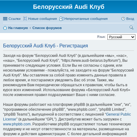
Белорусский Audi Клуб
Ссылки
Новые сообщения
Непрочитанные сообщения
Вход
На главную
Список форумов
ои
Язык:
ск
Белорусский Audi Клуб - Регистрация
Заходя на форум “Белорусский Audi Клуб” (в дальнейшем «мы», «нас»,
«наш», “Белорусский Audi Клуб”, “https://www.audi-belarus.by/forum”), Вы
принимаете следующие условия. Если Вы не согласны с одним, или
несколькими условиями - пожалуйста, не заходите на форум “Белорусский
Audi Клуб”. Мы оставляем за собой право изменить данные правила в
любое время, и постараемся уведомить Вас об этом. Также, мы
рекомендуем Вам периодически обращаться к правилам, чтобы быть в
курсе всех изменений. Использование форума «Белорусский Audi Клуб»
после изменения правил подразумевает Ваше с ними согласие.
Наши форумы работают на платформе phpBB (в дальнейшем “они”, “их”,
“программное обеспечение phpBB”, “www.phpbb.com”, “phpBB Limited”,
“phpBB Teams”), выпущенной в соответствии с лицензией “
General Public
License
” (в дальнейшем “GPL”). Дистрибутив может быть загружен с
www.phpbb.com
. Разработчики phpBB осуществляют только техническую
поддержку и не несут ответственности за материалы, размещенные на
форуме и действия администрации. С более детальной информацией