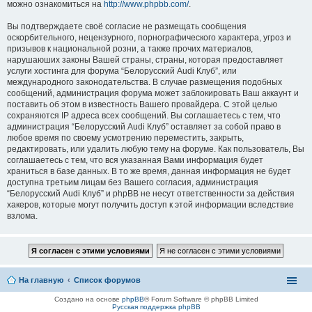
можно ознакомиться на
http://www.phpbb.com/
.
Вы подтверждаете своё согласие не размещать сообщения
оскорбительного, нецензурного, порнографического характера, угроз и
призывов к национальной розни, а также прочих материалов,
нарушаюших законы Вашей страны, страны, которая предоставляет
услуги хостинга для форума “Белорусский Audi Клуб”, или
международного законодательства. В случае размещения подобных
сообщений, администрация форума может заблокировать Ваш аккаунт и
поставить об этом в известность Вашего провайдера. С этой целью
сохраняются IP адреса всех сообщений. Вы соглашаетесь с тем, что
администрация “Белорусский Audi Клуб” оставляет за собой право в
любое время по своему усмотрению переместить, закрыть,
редактировать, или удалить любую тему на форуме. Как пользователь, Вы
соглашаетесь с тем, что вся указанная Вами информация будет
храниться в базе данных. В то же время, данная информация не будет
доступна третьим лицам без Вашего согласия, администрация
“Белорусский Audi Клуб” и phpBB не несут ответственности за действия
хакеров, которые могут получить доступ к этой информации вследствие
взлома.
На главную
Список форумов
Создано на основе
phpBB
® Forum Software © phpBB Limited
Русская поддержка phpBB