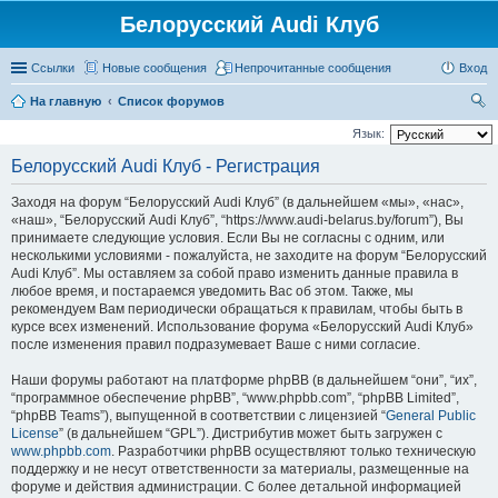
Белорусский Audi Клуб
Ссылки
Новые сообщения
Непрочитанные сообщения
Вход
На главную
Список форумов
ои
Язык:
ск
Белорусский Audi Клуб - Регистрация
Заходя на форум “Белорусский Audi Клуб” (в дальнейшем «мы», «нас»,
«наш», “Белорусский Audi Клуб”, “https://www.audi-belarus.by/forum”), Вы
принимаете следующие условия. Если Вы не согласны с одним, или
несколькими условиями - пожалуйста, не заходите на форум “Белорусский
Audi Клуб”. Мы оставляем за собой право изменить данные правила в
любое время, и постараемся уведомить Вас об этом. Также, мы
рекомендуем Вам периодически обращаться к правилам, чтобы быть в
курсе всех изменений. Использование форума «Белорусский Audi Клуб»
после изменения правил подразумевает Ваше с ними согласие.
Наши форумы работают на платформе phpBB (в дальнейшем “они”, “их”,
“программное обеспечение phpBB”, “www.phpbb.com”, “phpBB Limited”,
“phpBB Teams”), выпущенной в соответствии с лицензией “
General Public
License
” (в дальнейшем “GPL”). Дистрибутив может быть загружен с
www.phpbb.com
. Разработчики phpBB осуществляют только техническую
поддержку и не несут ответственности за материалы, размещенные на
форуме и действия администрации. С более детальной информацией