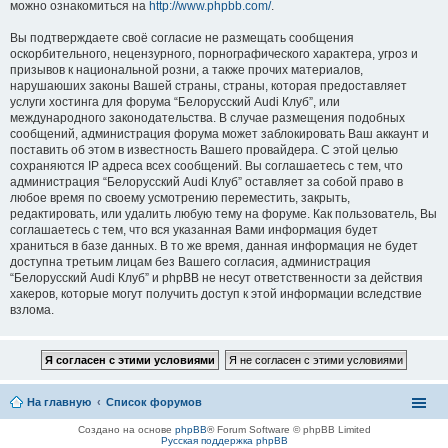
можно ознакомиться на
http://www.phpbb.com/
.
Вы подтверждаете своё согласие не размещать сообщения
оскорбительного, нецензурного, порнографического характера, угроз и
призывов к национальной розни, а также прочих материалов,
нарушаюших законы Вашей страны, страны, которая предоставляет
услуги хостинга для форума “Белорусский Audi Клуб”, или
международного законодательства. В случае размещения подобных
сообщений, администрация форума может заблокировать Ваш аккаунт и
поставить об этом в известность Вашего провайдера. С этой целью
сохраняются IP адреса всех сообщений. Вы соглашаетесь с тем, что
администрация “Белорусский Audi Клуб” оставляет за собой право в
любое время по своему усмотрению переместить, закрыть,
редактировать, или удалить любую тему на форуме. Как пользователь, Вы
соглашаетесь с тем, что вся указанная Вами информация будет
храниться в базе данных. В то же время, данная информация не будет
доступна третьим лицам без Вашего согласия, администрация
“Белорусский Audi Клуб” и phpBB не несут ответственности за действия
хакеров, которые могут получить доступ к этой информации вследствие
взлома.
На главную
Список форумов
Создано на основе
phpBB
® Forum Software © phpBB Limited
Русская поддержка phpBB