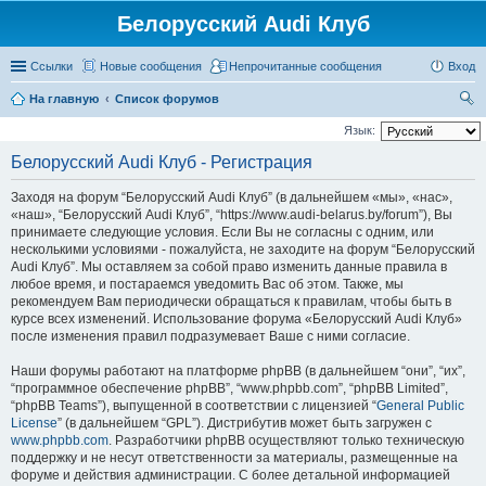
Белорусский Audi Клуб
Ссылки
Новые сообщения
Непрочитанные сообщения
Вход
На главную
Список форумов
ои
Язык:
ск
Белорусский Audi Клуб - Регистрация
Заходя на форум “Белорусский Audi Клуб” (в дальнейшем «мы», «нас»,
«наш», “Белорусский Audi Клуб”, “https://www.audi-belarus.by/forum”), Вы
принимаете следующие условия. Если Вы не согласны с одним, или
несколькими условиями - пожалуйста, не заходите на форум “Белорусский
Audi Клуб”. Мы оставляем за собой право изменить данные правила в
любое время, и постараемся уведомить Вас об этом. Также, мы
рекомендуем Вам периодически обращаться к правилам, чтобы быть в
курсе всех изменений. Использование форума «Белорусский Audi Клуб»
после изменения правил подразумевает Ваше с ними согласие.
Наши форумы работают на платформе phpBB (в дальнейшем “они”, “их”,
“программное обеспечение phpBB”, “www.phpbb.com”, “phpBB Limited”,
“phpBB Teams”), выпущенной в соответствии с лицензией “
General Public
License
” (в дальнейшем “GPL”). Дистрибутив может быть загружен с
www.phpbb.com
. Разработчики phpBB осуществляют только техническую
поддержку и не несут ответственности за материалы, размещенные на
форуме и действия администрации. С более детальной информацией