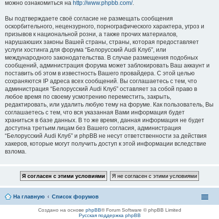
можно ознакомиться на
http://www.phpbb.com/
.
Вы подтверждаете своё согласие не размещать сообщения
оскорбительного, нецензурного, порнографического характера, угроз и
призывов к национальной розни, а также прочих материалов,
нарушаюших законы Вашей страны, страны, которая предоставляет
услуги хостинга для форума “Белорусский Audi Клуб”, или
международного законодательства. В случае размещения подобных
сообщений, администрация форума может заблокировать Ваш аккаунт и
поставить об этом в известность Вашего провайдера. С этой целью
сохраняются IP адреса всех сообщений. Вы соглашаетесь с тем, что
администрация “Белорусский Audi Клуб” оставляет за собой право в
любое время по своему усмотрению переместить, закрыть,
редактировать, или удалить любую тему на форуме. Как пользователь, Вы
соглашаетесь с тем, что вся указанная Вами информация будет
храниться в базе данных. В то же время, данная информация не будет
доступна третьим лицам без Вашего согласия, администрация
“Белорусский Audi Клуб” и phpBB не несут ответственности за действия
хакеров, которые могут получить доступ к этой информации вследствие
взлома.
На главную
Список форумов
Создано на основе
phpBB
® Forum Software © phpBB Limited
Русская поддержка phpBB