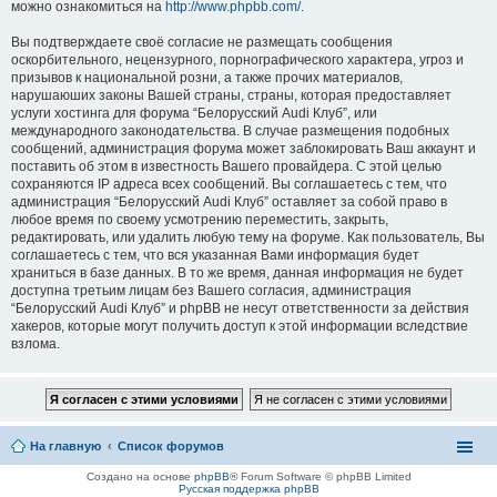
можно ознакомиться на
http://www.phpbb.com/
.
Вы подтверждаете своё согласие не размещать сообщения
оскорбительного, нецензурного, порнографического характера, угроз и
призывов к национальной розни, а также прочих материалов,
нарушаюших законы Вашей страны, страны, которая предоставляет
услуги хостинга для форума “Белорусский Audi Клуб”, или
международного законодательства. В случае размещения подобных
сообщений, администрация форума может заблокировать Ваш аккаунт и
поставить об этом в известность Вашего провайдера. С этой целью
сохраняются IP адреса всех сообщений. Вы соглашаетесь с тем, что
администрация “Белорусский Audi Клуб” оставляет за собой право в
любое время по своему усмотрению переместить, закрыть,
редактировать, или удалить любую тему на форуме. Как пользователь, Вы
соглашаетесь с тем, что вся указанная Вами информация будет
храниться в базе данных. В то же время, данная информация не будет
доступна третьим лицам без Вашего согласия, администрация
“Белорусский Audi Клуб” и phpBB не несут ответственности за действия
хакеров, которые могут получить доступ к этой информации вследствие
взлома.
На главную
Список форумов
Создано на основе
phpBB
® Forum Software © phpBB Limited
Русская поддержка phpBB