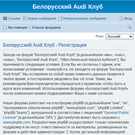
Белорусский Audi Клуб
Ссылки
Новые сообщения
Непрочитанные сообщения
Вход
На главную
Список форумов
ои
Язык:
ск
Белорусский Audi Клуб - Регистрация
Заходя на форум “Белорусский Audi Клуб” (в дальнейшем «мы», «нас»,
«наш», “Белорусский Audi Клуб”, “https://www.audi-belarus.by/forum”), Вы
принимаете следующие условия. Если Вы не согласны с одним, или
несколькими условиями - пожалуйста, не заходите на форум “Белорусский
Audi Клуб”. Мы оставляем за собой право изменить данные правила в
любое время, и постараемся уведомить Вас об этом. Также, мы
рекомендуем Вам периодически обращаться к правилам, чтобы быть в
курсе всех изменений. Использование форума «Белорусский Audi Клуб»
после изменения правил подразумевает Ваше с ними согласие.
Наши форумы работают на платформе phpBB (в дальнейшем “они”, “их”,
“программное обеспечение phpBB”, “www.phpbb.com”, “phpBB Limited”,
“phpBB Teams”), выпущенной в соответствии с лицензией “
General Public
License
” (в дальнейшем “GPL”). Дистрибутив может быть загружен с
www.phpbb.com
. Разработчики phpBB осуществляют только техническую
поддержку и не несут ответственности за материалы, размещенные на
форуме и действия администрации. С более детальной информацией