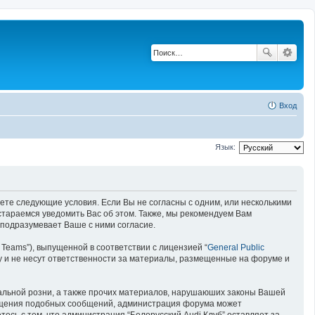
Вход
Язык:
имаете следующие условия. Если Вы не согласны с одним, или несколькими
остараемся уведомить Вас об этом. Также, мы рекомендуем Вам
 подразумевает Ваше с ними согласие.
Teams”), выпущенной в соответствии с лицензией “
General Public
у и не несут ответственности за материалы, размещенные на форуме и
нальной розни, а также прочих материалов, нарушаюших законы Вашей
змещения подобных сообщений, администрация форума может
есь с тем, что администрация “Белорусский Audi Клуб” оставляет за