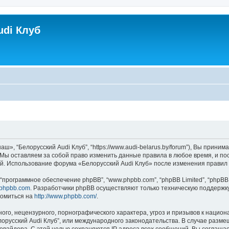
udi Клуб
ш», “Белорусский Audi Клуб”, “https://www.audi-belarus.by/forum”), Вы прин
. Мы оставляем за собой право изменить данные правила в любое время, и п
ий. Использование форума «Белорусский Audi Клуб» после изменения правил
программное обеспечение phpBB”, “www.phpbb.com”, “phpBB Limited”, “phpBB 
phpbb.com
. Разработчики phpBB осуществляют только техническую поддержк
комиться на
http://www.phpbb.com/
.
го, нецензурного, порнографического характера, угроз и призывов к нацио
елорусский Audi Клуб”, или международного законодательства. В случае ра
ровайдера. С этой целью сохраняются IP адреса всех сообщений. Вы соглашает