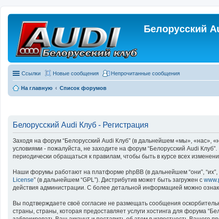
Белорусский A
Ссылки
Новые сообщения
Непрочитанные сообщения
На главную
Список форумов
Белорусский Audi Клуб - Регистрация
Заходя на форум “Белорусский Audi Клуб” (в дальнейшем «мы», «нас», «на
условиями - пожалуйста, не заходите на форум “Белорусский Audi Клуб”
периодически обращаться к правилам, чтобы быть в курсе всех изменен
Наши форумы работают на платформе phpBB (в дальнейшем “они”, “их”, “
License
” (в дальнейшем “GPL”). Дистрибутив может быть загружен с
www.
действия администрации. С более детальной информацией можно озна
Вы подтверждаете своё согласие не размещать сообщения оскорбительно
страны, страны, которая предоставляет услуги хостинга для форума “Б
заблокировать Ваш аккаунт и поставить об этом в известность Вашего п