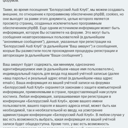
форумом.
Также, во время посещения “Белорусский Audi Клуб”, мы можем создавать
внешние, по отношению к программному обеспечению phpBB, cookies, но
они выходят за рамки этого документа, целью которого является
просмотр страниц, созданных исключительно программным
обеспечением phpBB. Еще одним источником информации может быть
информация, которую Вы оставляете на форуме. Это могут быть
сообщения неавторизованных пользователей (в дальнейшем
“анонимные сообщения”), данные, указанные при регистрации на
“Белорусский Audi Клуб” (в дальнейшем “Ваш аккаунт”) и соообщения,
коорые Вы разместили после прохождения процедуры регистрации и
авторизации (в дальнейшем “Ваши сообщения”).
Ваш аккаунт будет содержать, как минимум, однозначно
идентифицируемое имя (в дальнейшем «ваше имя пользователя»),
индивидуальный пароль для входа под вашей учётной записью (далее
«ваш пароль») и реальный адрес email (в дальнейшем «ваш адрес
email»). Ваша информация из вашей учётной записи на форумах
«Белорусский Audi Клуб» охраняется законами о защите компьютерной
информации, применяемыми в стране, предоставляющей нам услуги
хостинга. Любая информация, запрашиваемая при регистрации в
конференции «Белорусский Audi Клуб», кроме вашего имени
пользователя, вашего пароля и вашего адреса email, может быть как
необходимой, так и необязательной ко вводу, на усмотрение
администрации конференции «Белорусский Audi Клуб». В любом случае у
вас есть возможность выбрать, какая информация из вашей учётной
записи будет общедоступна. Кроме того, у вас есть возможность