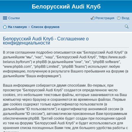
Белорусский Audi Клуб
Ссылки
Регистрация
Вход
На главную
Список форумов
ои
Белорусский Audi Клуб - Соглашение о
ск
конфиденциальности
В этом соглашении подробно описывается как “Белорусский Audi Клуб” (в
дальнейшем “мы”, “нас”, “наш”, “Белорусский Audi Клуб”, “https://www.audi-
belarus.by/forum”) и phpBB (в дальнейшем “они”, “их”, “phpBB software”,
“www.phpbb.com”, “phpBB Limited”, “phpBB Teams”) используют любую
информацию, полученную в результате Вашего пребывания на форуме (в
дальнейшем “Ваша информация”).
Ваша информация собирается двумя способами. Во-первых, при
просмотре “Белорусский Audi Клуб” создается определенное число
cookies, это небольшие текстовые файлы, которые закачиваются на Ваш
компьютер через браузер и сохраняются во временных файлах. Первые
две cookies содержат только идентификатор пользователя (в
дальнейшем “ID пользователя”) и идентификатор анонимной сессии (в
дальнейшем “ID сессии”), автоматически присвоенные Вам программным
обеспечением phpBB. Третий cookie будет создан при посещении одной
из тем на форума “Белорусский Audi Клуб” и будет использоваться для
хранения списка посещенных Вами тем, для большего удобства работы с