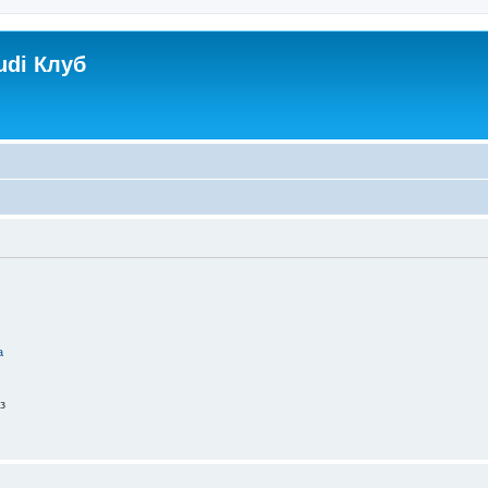
udi Клуб
а
з