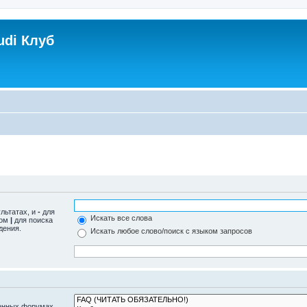
udi Клуб
ультатах, и
-
для
Искать все слова
лом
|
для поиска
дения.
Искать любое слово/поиск с языком запросов
женных форумах