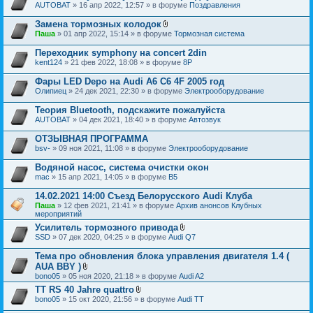
AUTOBAT
» 16 апр 2022, 12:57 » в форуме
Поздравления
Замена тормозных колодок
В
Паша
» 01 апр 2022, 15:14 » в форуме
Тормозная система
л
о
Переходник symphony на concert 2din
ж
kent124
» 21 фев 2022, 18:08 » в форуме
8P
е
н
Фары LED Depo на Audi A6 C6 4F 2005 год
и
я
Олипиец
» 24 дек 2021, 22:30 » в форуме
Электрооборудование
Теория Bluetooth, подскажите пожалуйста
AUTOBAT
» 04 дек 2021, 18:40 » в форуме
Автозвук
ОТЗЫВНАЯ ПРОГРАММА
bsv-
» 09 ноя 2021, 11:08 » в форуме
Электрооборудование
Водяной насос, система очистки окон
mac
» 15 апр 2021, 14:05 » в форуме
B5
14.02.2021 14:00 Съезд Белорусского Audi Клуба
Паша
» 12 фев 2021, 21:41 » в форуме
Архив анонсов Клубных
мероприятий
Усилитель тормозного привода
В
SSD
» 07 дек 2020, 04:25 » в форуме
Audi Q7
л
о
Тема про обновления блока управления двигателя 1.4 (
ж
AUA BBY )
е
В
bono05
» 05 ноя 2020, 21:18 » в форуме
Audi A2
н
л
и
TT RS 40 Jahre quattro
о
я
В
bono05
» 15 окт 2020, 21:56 » в форуме
ж
Audi TT
л
е