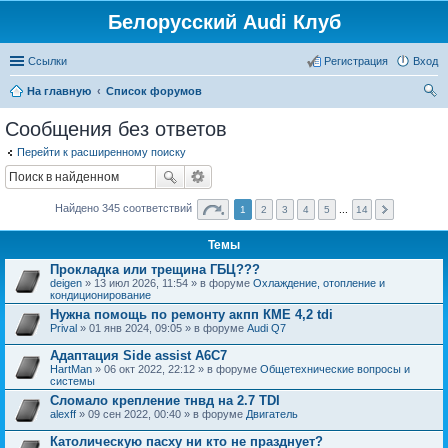
Белорусский Audi Клуб
Ссылки
Регистрация
Вход
На главную
Список форумов
ои
Сообщения без ответов
ск
Перейти к расширенному поиску
Найдено 345 соответствий
1
2
3
4
5
...
14
Темы
Прокладка или трещина ГБЦ???
deigen
» 13 июл 2026, 11:54 » в форуме
Охлаждение, отопление и
кондиционирование
Нужна помощь по ремонту акпп КМЕ 4,2 tdi
Prival
» 01 янв 2024, 09:05 » в форуме
Audi Q7
Адаптация Side assist A6C7
HartMan
» 06 окт 2022, 22:12 » в форуме
Общетехнические вопросы и
системы
Сломало крепление тнвд на 2.7 TDI
alexff
» 09 сен 2022, 00:40 » в форуме
Двигатель
Католическую пасху ни кто не празднует?