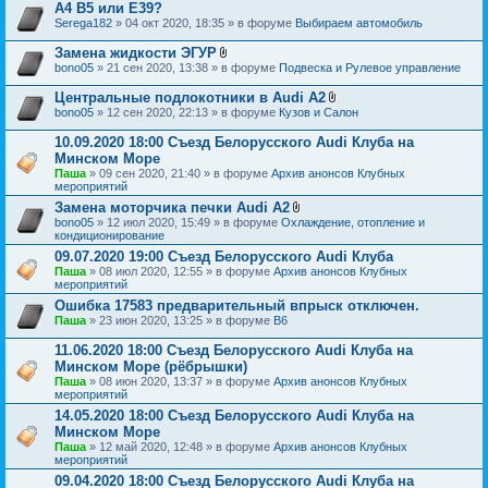
о
н
A4 B5 или E39?
ж
и
Serega182
» 04 окт 2020, 18:35 » в форуме
Выбираем автомобиль
е
я
н
Замена жидкости ЭГУР
и
В
я
bono05
» 21 сен 2020, 13:38 » в форуме
Подвеска и Рулевое управление
л
о
Центральные подлокотники в Audi A2
ж
В
bono05
» 12 сен 2020, 22:13 » в форуме
Кузов и Салон
е
л
н
о
10.09.2020 18:00 Съезд Белорусского Audi Клуба на
и
ж
я
Минском Море
е
Паша
» 09 сен 2020, 21:40 » в форуме
Архив анонсов Клубных
н
мероприятий
и
я
Замена моторчика печки Audi A2
В
bono05
» 12 июл 2020, 15:49 » в форуме
Охлаждение, отопление и
л
кондиционирование
о
09.07.2020 19:00 Съезд Белорусского Audi Клуба
ж
Паша
» 08 июл 2020, 12:55 » в форуме
Архив анонсов Клубных
е
мероприятий
н
и
Ошибка 17583 предварительный впрыск отключен.
я
Паша
» 23 июн 2020, 13:25 » в форуме
B6
11.06.2020 18:00 Съезд Белорусского Audi Клуба на
Минском Море (рёбрышки)
Паша
» 08 июн 2020, 13:37 » в форуме
Архив анонсов Клубных
мероприятий
14.05.2020 18:00 Съезд Белорусского Audi Клуба на
Минском Море
Паша
» 12 май 2020, 12:48 » в форуме
Архив анонсов Клубных
мероприятий
09.04.2020 18:00 Съезд Белорусского Audi Клуба на