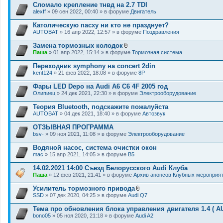
Сломало крепление тнвд на 2.7 TDI
alexff
» 09 сен 2022, 00:40 » в форуме
Двигатель
Католическую пасху ни кто не празднует?
AUTOBAT
» 16 апр 2022, 12:57 » в форуме
Поздравления
Замена тормозных колодок
В
Паша
» 01 апр 2022, 15:14 » в форуме
Тормозная система
л
о
Переходник symphony на concert 2din
ж
kent124
» 21 фев 2022, 18:08 » в форуме
8P
е
н
Фары LED Depo на Audi A6 C6 4F 2005 год
и
я
Олипиец
» 24 дек 2021, 22:30 » в форуме
Электрооборудование
Теория Bluetooth, подскажите пожалуйста
AUTOBAT
» 04 дек 2021, 18:40 » в форуме
Автозвук
ОТЗЫВНАЯ ПРОГРАММА
bsv-
» 09 ноя 2021, 11:08 » в форуме
Электрооборудование
Водяной насос, система очистки окон
mac
» 15 апр 2021, 14:05 » в форуме
B5
14.02.2021 14:00 Съезд Белорусского Audi Клуба
Паша
» 12 фев 2021, 21:41 » в форуме
Архив анонсов Клубных мероприя
Усилитель тормозного привода
В
SSD
» 07 дек 2020, 04:25 » в форуме
Audi Q7
л
о
Тема про обновления блока управления двигателя 1.4 ( A
ж
bono05
» 05 ноя 2020, 21:18 » в форуме
Audi A2
е