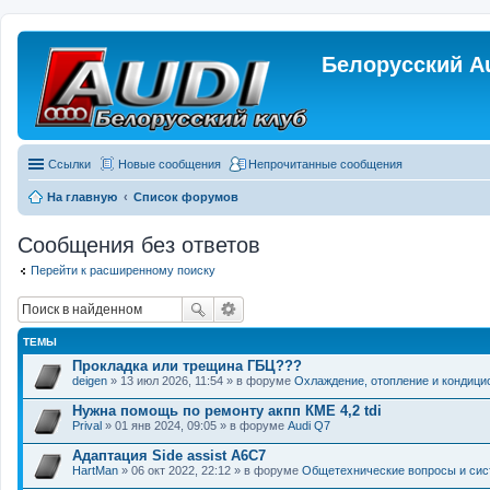
Белорусский A
Ссылки
Новые сообщения
Непрочитанные сообщения
На главную
Список форумов
Сообщения без ответов
Перейти к расширенному поиску
ТЕМЫ
Прокладка или трещина ГБЦ???
deigen
» 13 июл 2026, 11:54 » в форуме
Охлаждение, отопление и кондици
Нужна помощь по ремонту акпп КМЕ 4,2 tdi
Prival
» 01 янв 2024, 09:05 » в форуме
Audi Q7
Адаптация Side assist A6C7
HartMan
» 06 окт 2022, 22:12 » в форуме
Общетехнические вопросы и си