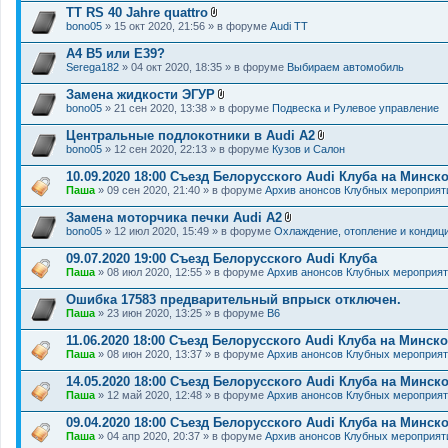
н
TT RS 40 Jahre quattro
и
В
я
bono05
» 15 окт 2020, 21:56 » в форуме
Audi TT
л
о
A4 B5 или E39?
ж
Serega182
» 04 окт 2020, 18:35 » в форуме
Выбираем автомобиль
е
н
Замена жидкости ЭГУР
и
В
я
bono05
» 21 сен 2020, 13:38 » в форуме
Подвеска и Рулевое управление
л
о
Центральные подлокотники в Audi A2
ж
В
bono05
» 12 сен 2020, 22:13 » в форуме
Кузов и Салон
е
л
н
о
10.09.2020 18:00 Съезд Белорусского Audi Клуба на Минс
и
ж
я
Паша
» 09 сен 2020, 21:40 » в форуме
Архив анонсов Клубных мероприят
е
н
Замена моторчика печки Audi A2
и
В
я
bono05
» 12 июл 2020, 15:49 » в форуме
Охлаждение, отопление и кондиц
л
о
09.07.2020 19:00 Съезд Белорусского Audi Клуба
ж
Паша
» 08 июл 2020, 12:55 » в форуме
Архив анонсов Клубных мероприя
е
н
Ошибка 17583 предварительный впрыск отключен.
и
я
Паша
» 23 июн 2020, 13:25 » в форуме
B6
11.06.2020 18:00 Съезд Белорусского Audi Клуба на Минс
Паша
» 08 июн 2020, 13:37 » в форуме
Архив анонсов Клубных мероприя
14.05.2020 18:00 Съезд Белорусского Audi Клуба на Минс
Паша
» 12 май 2020, 12:48 » в форуме
Архив анонсов Клубных мероприя
09.04.2020 18:00 Съезд Белорусского Audi Клуба на Минск
Паша
» 04 апр 2020, 20:37 » в форуме
Архив анонсов Клубных мероприят