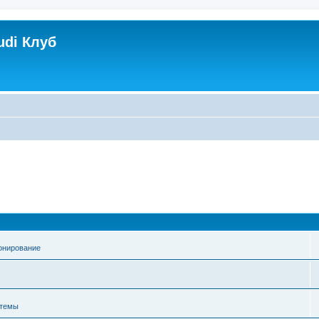
udi Клуб
онирование
стемы