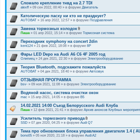
Сломало крепление тнвд на 2.7 TDI
alexff
» 09 сен 2022, 00:40 » в форуме
Двигатель
Католическую пасху ни кто не празднует?
AUTOBAT
» 16 апр 2022, 12:57 » в форуме
Поздравления
Замена тормозных колодок
В
Паша
» 01 апр 2022, 15:14 » в форуме
Тормозная система
л
о
Переходник symphony на concert 2din
ж
kent124
» 21 фев 2022, 18:08 » в форуме
8P
е
н
Фары LED Depo на Audi A6 C6 4F 2005 год
и
я
Олипиец
» 24 дек 2021, 22:30 » в форуме
Электрооборудование
Теория Bluetooth, подскажите пожалуйста
AUTOBAT
» 04 дек 2021, 18:40 » в форуме
Автозвук
ОТЗЫВНАЯ ПРОГРАММА
bsv-
» 09 ноя 2021, 11:08 » в форуме
Электрооборудование
Водяной насос, система очистки окон
mac
» 15 апр 2021, 14:05 » в форуме
B5
14.02.2021 14:00 Съезд Белорусского Audi Клуба
Паша
» 12 фев 2021, 21:41 » в форуме
Архив анонсов Клубных мероприя
Усилитель тормозного привода
В
SSD
» 07 дек 2020, 04:25 » в форуме
Audi Q7
л
о
Тема про обновления блока управления двигателя 1.4 ( A
ж
bono05
» 05 ноя 2020, 21:18 » в форуме
Audi A2
е