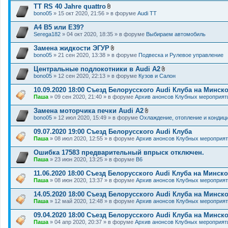
н
TT RS 40 Jahre quattro
и
В
я
bono05
» 15 окт 2020, 21:56 » в форуме
Audi TT
л
о
A4 B5 или E39?
ж
Serega182
» 04 окт 2020, 18:35 » в форуме
Выбираем автомобиль
е
н
Замена жидкости ЭГУР
и
В
я
bono05
» 21 сен 2020, 13:38 » в форуме
Подвеска и Рулевое управление
л
о
Центральные подлокотники в Audi A2
ж
В
bono05
» 12 сен 2020, 22:13 » в форуме
Кузов и Салон
е
л
н
о
10.09.2020 18:00 Съезд Белорусского Audi Клуба на Минс
и
ж
я
Паша
» 09 сен 2020, 21:40 » в форуме
Архив анонсов Клубных мероприят
е
н
Замена моторчика печки Audi A2
и
В
я
bono05
» 12 июл 2020, 15:49 » в форуме
Охлаждение, отопление и кондиц
л
о
09.07.2020 19:00 Съезд Белорусского Audi Клуба
ж
Паша
» 08 июл 2020, 12:55 » в форуме
Архив анонсов Клубных мероприя
е
н
Ошибка 17583 предварительный впрыск отключен.
и
я
Паша
» 23 июн 2020, 13:25 » в форуме
B6
11.06.2020 18:00 Съезд Белорусского Audi Клуба на Минс
Паша
» 08 июн 2020, 13:37 » в форуме
Архив анонсов Клубных мероприя
14.05.2020 18:00 Съезд Белорусского Audi Клуба на Минс
Паша
» 12 май 2020, 12:48 » в форуме
Архив анонсов Клубных мероприя
09.04.2020 18:00 Съезд Белорусского Audi Клуба на Минск
Паша
» 04 апр 2020, 20:37 » в форуме
Архив анонсов Клубных мероприят