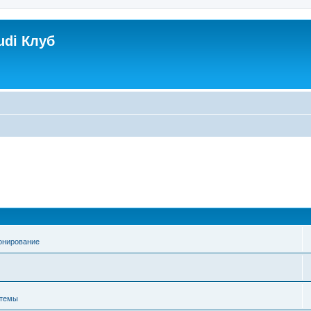
udi Клуб
онирование
стемы