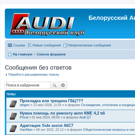
Белорусский A
Ссылки
Новые сообщения
Непрочитанные сообщения
На главную
Список форумов
Сообщения без ответов
Перейти к расширенному поиску
ТЕМЫ
Прокладка или трещина ГБЦ???
deigen
» 13 июл 2026, 11:54 » в форуме
Охлаждение, отопление и кондици
Нужна помощь по ремонту акпп КМЕ 4,2 tdi
Prival
» 01 янв 2024, 09:05 » в форуме
Audi Q7
Адаптация Side assist A6C7
HartMan
» 06 окт 2022, 22:12 » в форуме
Общетехнические вопросы и си