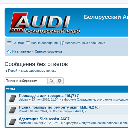
Белорусский A
Ссылки
Новые сообщения
Непрочитанные сообщения
На главную
Список форумов
Сообщения без ответов
Перейти к расширенному поиску
ТЕМЫ
Прокладка или трещина ГБЦ???
deigen
» 13 июл 2026, 11:54 » в форуме
Охлаждение, отопление и кондици
Нужна помощь по ремонту акпп КМЕ 4,2 tdi
Prival
» 01 янв 2024, 09:05 » в форуме
Audi Q7
Адаптация Side assist A6C7
HartMan
» 06 окт 2022, 22:12 » в форуме
Общетехнические вопросы и си