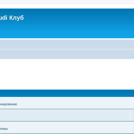
udi Клуб
онирование
стемы