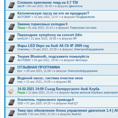
Сломало крепление тнвд на 2.7 TDI
alexff
» 09 сен 2022, 00:40 » в форуме
Двигатель
Католическую пасху ни кто не празднует?
AUTOBAT
» 16 апр 2022, 12:57 » в форуме
Поздравления
Замена тормозных колодок
В
Паша
» 01 апр 2022, 15:14 » в форуме
Тормозная система
л
о
Переходник symphony на concert 2din
ж
kent124
» 21 фев 2022, 18:08 » в форуме
8P
е
н
Фары LED Depo на Audi A6 C6 4F 2005 год
и
я
Олипиец
» 24 дек 2021, 22:30 » в форуме
Электрооборудование
Теория Bluetooth, подскажите пожалуйста
AUTOBAT
» 04 дек 2021, 18:40 » в форуме
Автозвук
ОТЗЫВНАЯ ПРОГРАММА
bsv-
» 09 ноя 2021, 11:08 » в форуме
Электрооборудование
Водяной насос, система очистки окон
mac
» 15 апр 2021, 14:05 » в форуме
B5
14.02.2021 14:00 Съезд Белорусского Audi Клуба
Паша
» 12 фев 2021, 21:41 » в форуме
Архив анонсов Клубных мероприя
Усилитель тормозного привода
В
SSD
» 07 дек 2020, 04:25 » в форуме
Audi Q7
л
о
Тема про обновления блока управления двигателя 1.4 ( A
ж
bono05
» 05 ноя 2020, 21:18 » в форуме
Audi A2
е