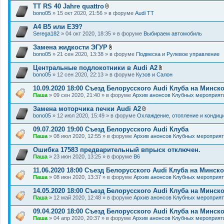
н
TT RS 40 Jahre quattro
и
В
я
bono05
» 15 окт 2020, 21:56 » в форуме
Audi TT
л
о
A4 B5 или E39?
ж
Serega182
» 04 окт 2020, 18:35 » в форуме
Выбираем автомобиль
е
н
Замена жидкости ЭГУР
и
В
я
bono05
» 21 сен 2020, 13:38 » в форуме
Подвеска и Рулевое управление
л
о
Центральные подлокотники в Audi A2
ж
В
bono05
» 12 сен 2020, 22:13 » в форуме
Кузов и Салон
е
л
н
о
10.09.2020 18:00 Съезд Белорусского Audi Клуба на Минс
и
ж
я
Паша
» 09 сен 2020, 21:40 » в форуме
Архив анонсов Клубных мероприят
е
н
Замена моторчика печки Audi A2
и
В
я
bono05
» 12 июл 2020, 15:49 » в форуме
Охлаждение, отопление и кондиц
л
о
09.07.2020 19:00 Съезд Белорусского Audi Клуба
ж
Паша
» 08 июл 2020, 12:55 » в форуме
Архив анонсов Клубных мероприя
е
н
Ошибка 17583 предварительный впрыск отключен.
и
я
Паша
» 23 июн 2020, 13:25 » в форуме
B6
11.06.2020 18:00 Съезд Белорусского Audi Клуба на Минс
Паша
» 08 июн 2020, 13:37 » в форуме
Архив анонсов Клубных мероприя
14.05.2020 18:00 Съезд Белорусского Audi Клуба на Минс
Паша
» 12 май 2020, 12:48 » в форуме
Архив анонсов Клубных мероприя
09.04.2020 18:00 Съезд Белорусского Audi Клуба на Минск
Паша
» 04 апр 2020, 20:37 » в форуме
Архив анонсов Клубных мероприят