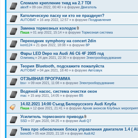
Сломало крепление тнвд на 2.7 TDI
alexff
» 09 сен 2022, 00:40 » в форуме
Двигатель
Католическую пасху ни кто не празднует?
AUTOBAT
» 16 апр 2022, 12:57 » в форуме
Поздравления
Замена тормозных колодок
В
Паша
» 01 апр 2022, 15:14 » в форуме
Тормозная система
л
о
Переходник symphony на concert 2din
ж
kent124
» 21 фев 2022, 18:08 » в форуме
8P
е
н
Фары LED Depo на Audi A6 C6 4F 2005 год
и
я
Олипиец
» 24 дек 2021, 22:30 » в форуме
Электрооборудование
Теория Bluetooth, подскажите пожалуйста
AUTOBAT
» 04 дек 2021, 18:40 » в форуме
Автозвук
ОТЗЫВНАЯ ПРОГРАММА
bsv-
» 09 ноя 2021, 11:08 » в форуме
Электрооборудование
Водяной насос, система очистки окон
mac
» 15 апр 2021, 14:05 » в форуме
B5
14.02.2021 14:00 Съезд Белорусского Audi Клуба
Паша
» 12 фев 2021, 21:41 » в форуме
Архив анонсов Клубных мероприя
Усилитель тормозного привода
В
SSD
» 07 дек 2020, 04:25 » в форуме
Audi Q7
л
о
Тема про обновления блока управления двигателя 1.4 ( A
ж
bono05
» 05 ноя 2020, 21:18 » в форуме
Audi A2
е