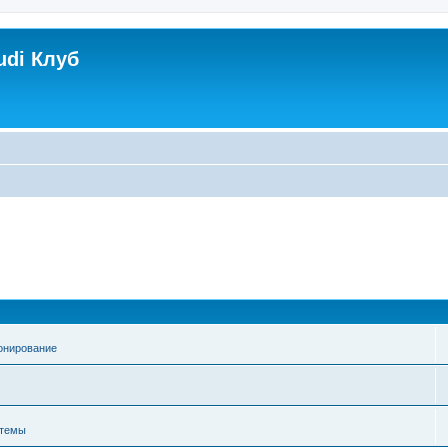
udi Клуб
онирование
стемы