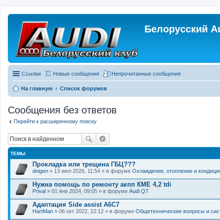
Белорусский A
Ссылки
Новые сообщения
Непрочитанные сообщения
На главную
Список форумов
Сообщения без ответов
Перейти к расширенному поиску
ТЕМЫ
Прокладка или трещина ГБЦ???
deigen
» 13 июл 2026, 11:54 » в форуме
Охлаждение, отопление и кондици
Нужна помощь по ремонту акпп КМЕ 4,2 tdi
Prival
» 01 янв 2024, 09:05 » в форуме
Audi Q7
Адаптация Side assist A6C7
HartMan
» 06 окт 2022, 22:12 » в форуме
Общетехнические вопросы и си