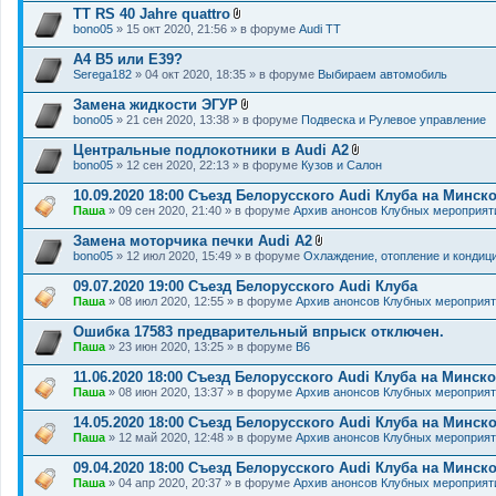
н
TT RS 40 Jahre quattro
и
В
я
bono05
» 15 окт 2020, 21:56 » в форуме
Audi TT
л
о
A4 B5 или E39?
ж
Serega182
» 04 окт 2020, 18:35 » в форуме
Выбираем автомобиль
е
н
Замена жидкости ЭГУР
и
В
я
bono05
» 21 сен 2020, 13:38 » в форуме
Подвеска и Рулевое управление
л
о
Центральные подлокотники в Audi A2
ж
В
bono05
» 12 сен 2020, 22:13 » в форуме
Кузов и Салон
е
л
н
о
10.09.2020 18:00 Съезд Белорусского Audi Клуба на Минс
и
ж
я
Паша
» 09 сен 2020, 21:40 » в форуме
Архив анонсов Клубных мероприят
е
н
Замена моторчика печки Audi A2
и
В
я
bono05
» 12 июл 2020, 15:49 » в форуме
Охлаждение, отопление и кондиц
л
о
09.07.2020 19:00 Съезд Белорусского Audi Клуба
ж
Паша
» 08 июл 2020, 12:55 » в форуме
Архив анонсов Клубных мероприя
е
н
Ошибка 17583 предварительный впрыск отключен.
и
я
Паша
» 23 июн 2020, 13:25 » в форуме
B6
11.06.2020 18:00 Съезд Белорусского Audi Клуба на Минс
Паша
» 08 июн 2020, 13:37 » в форуме
Архив анонсов Клубных мероприя
14.05.2020 18:00 Съезд Белорусского Audi Клуба на Минс
Паша
» 12 май 2020, 12:48 » в форуме
Архив анонсов Клубных мероприя
09.04.2020 18:00 Съезд Белорусского Audi Клуба на Минск
Паша
» 04 апр 2020, 20:37 » в форуме
Архив анонсов Клубных мероприят