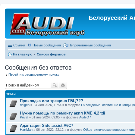
Белорусский A
Ссылки
Новые сообщения
Непрочитанные сообщения
На главную
Список форумов
Сообщения без ответов
Перейти к расширенному поиску
ТЕМЫ
Прокладка или трещина ГБЦ???
deigen
» 13 июл 2026, 11:54 » в форуме
Охлаждение, отопление и кондици
Нужна помощь по ремонту акпп КМЕ 4,2 tdi
Prival
» 01 янв 2024, 09:05 » в форуме
Audi Q7
Адаптация Side assist A6C7
HartMan
» 06 окт 2022, 22:12 » в форуме
Общетехнические вопросы и си