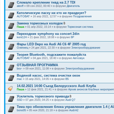
Сломало крепление тнвд на 2.7 TDI
alexff
» 09 сен 2022, 00:40 » в форуме
Двигатель
Католическую пасху ни кто не празднует?
AUTOBAT
» 16 апр 2022, 12:57 » в форуме
Поздравления
Замена тормозных колодок
В
Паша
» 01 апр 2022, 15:14 » в форуме
Тормозная система
л
о
Переходник symphony на concert 2din
ж
kent124
» 21 фев 2022, 18:08 » в форуме
8P
е
н
Фары LED Depo на Audi A6 C6 4F 2005 год
и
я
Олипиец
» 24 дек 2021, 22:30 » в форуме
Электрооборудование
Теория Bluetooth, подскажите пожалуйста
AUTOBAT
» 04 дек 2021, 18:40 » в форуме
Автозвук
ОТЗЫВНАЯ ПРОГРАММА
bsv-
» 09 ноя 2021, 11:08 » в форуме
Электрооборудование
Водяной насос, система очистки окон
mac
» 15 апр 2021, 14:05 » в форуме
B5
14.02.2021 14:00 Съезд Белорусского Audi Клуба
Паша
» 12 фев 2021, 21:41 » в форуме
Архив анонсов Клубных мероприя
Усилитель тормозного привода
В
SSD
» 07 дек 2020, 04:25 » в форуме
Audi Q7
л
о
Тема про обновления блока управления двигателя 1.4 ( A
ж
bono05
» 05 ноя 2020, 21:18 » в форуме
Audi A2
е