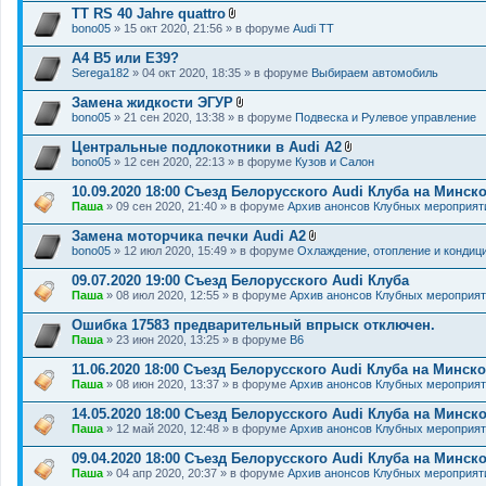
н
TT RS 40 Jahre quattro
и
В
я
bono05
» 15 окт 2020, 21:56 » в форуме
Audi TT
л
о
A4 B5 или E39?
ж
Serega182
» 04 окт 2020, 18:35 » в форуме
Выбираем автомобиль
е
н
Замена жидкости ЭГУР
и
В
я
bono05
» 21 сен 2020, 13:38 » в форуме
Подвеска и Рулевое управление
л
о
Центральные подлокотники в Audi A2
ж
В
bono05
» 12 сен 2020, 22:13 » в форуме
Кузов и Салон
е
л
н
о
10.09.2020 18:00 Съезд Белорусского Audi Клуба на Минс
и
ж
я
Паша
» 09 сен 2020, 21:40 » в форуме
Архив анонсов Клубных мероприят
е
н
Замена моторчика печки Audi A2
и
В
я
bono05
» 12 июл 2020, 15:49 » в форуме
Охлаждение, отопление и кондиц
л
о
09.07.2020 19:00 Съезд Белорусского Audi Клуба
ж
Паша
» 08 июл 2020, 12:55 » в форуме
Архив анонсов Клубных мероприя
е
н
Ошибка 17583 предварительный впрыск отключен.
и
я
Паша
» 23 июн 2020, 13:25 » в форуме
B6
11.06.2020 18:00 Съезд Белорусского Audi Клуба на Минс
Паша
» 08 июн 2020, 13:37 » в форуме
Архив анонсов Клубных мероприя
14.05.2020 18:00 Съезд Белорусского Audi Клуба на Минс
Паша
» 12 май 2020, 12:48 » в форуме
Архив анонсов Клубных мероприя
09.04.2020 18:00 Съезд Белорусского Audi Клуба на Минск
Паша
» 04 апр 2020, 20:37 » в форуме
Архив анонсов Клубных мероприят