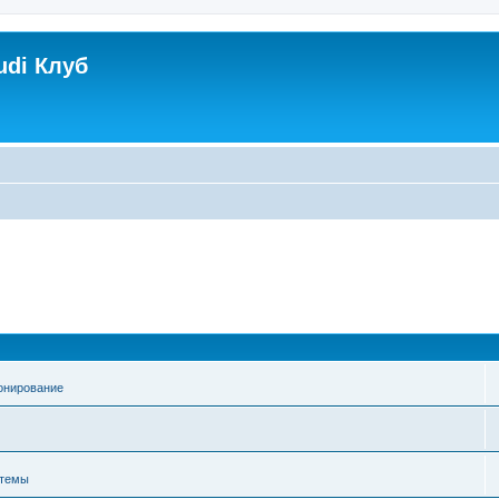
udi Клуб
онирование
стемы