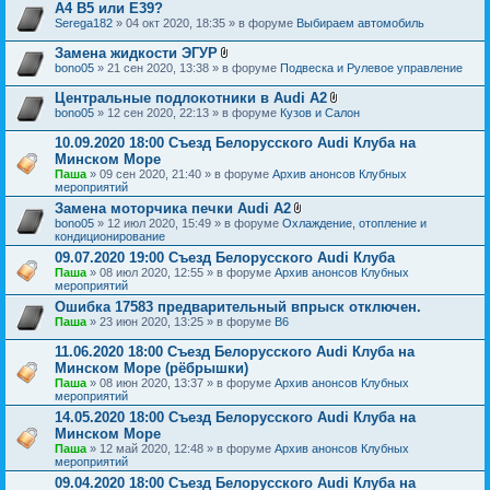
о
н
A4 B5 или E39?
ж
и
Serega182
» 04 окт 2020, 18:35 » в форуме
Выбираем автомобиль
е
я
н
Замена жидкости ЭГУР
и
В
я
bono05
» 21 сен 2020, 13:38 » в форуме
Подвеска и Рулевое управление
л
о
Центральные подлокотники в Audi A2
ж
В
bono05
» 12 сен 2020, 22:13 » в форуме
Кузов и Салон
е
л
н
о
10.09.2020 18:00 Съезд Белорусского Audi Клуба на
и
ж
я
Минском Море
е
Паша
» 09 сен 2020, 21:40 » в форуме
Архив анонсов Клубных
н
мероприятий
и
я
Замена моторчика печки Audi A2
В
bono05
» 12 июл 2020, 15:49 » в форуме
Охлаждение, отопление и
л
кондиционирование
о
09.07.2020 19:00 Съезд Белорусского Audi Клуба
ж
Паша
» 08 июл 2020, 12:55 » в форуме
Архив анонсов Клубных
е
мероприятий
н
и
Ошибка 17583 предварительный впрыск отключен.
я
Паша
» 23 июн 2020, 13:25 » в форуме
B6
11.06.2020 18:00 Съезд Белорусского Audi Клуба на
Минском Море (рёбрышки)
Паша
» 08 июн 2020, 13:37 » в форуме
Архив анонсов Клубных
мероприятий
14.05.2020 18:00 Съезд Белорусского Audi Клуба на
Минском Море
Паша
» 12 май 2020, 12:48 » в форуме
Архив анонсов Клубных
мероприятий
09.04.2020 18:00 Съезд Белорусского Audi Клуба на