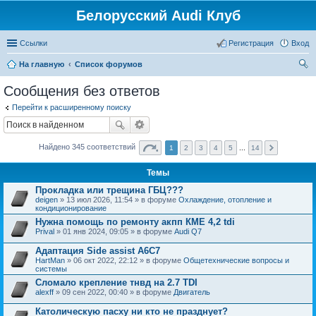
Белорусский Audi Клуб
Ссылки
Регистрация
Вход
На главную
Список форумов
ои
Сообщения без ответов
ск
Перейти к расширенному поиску
Найдено 345 соответствий
1
2
3
4
5
...
14
Темы
Прокладка или трещина ГБЦ???
deigen
» 13 июл 2026, 11:54 » в форуме
Охлаждение, отопление и
кондиционирование
Нужна помощь по ремонту акпп КМЕ 4,2 tdi
Prival
» 01 янв 2024, 09:05 » в форуме
Audi Q7
Адаптация Side assist A6C7
HartMan
» 06 окт 2022, 22:12 » в форуме
Общетехнические вопросы и
системы
Сломало крепление тнвд на 2.7 TDI
alexff
» 09 сен 2022, 00:40 » в форуме
Двигатель
Католическую пасху ни кто не празднует?