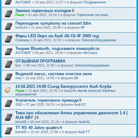
AUTOBAT
» 16 апр 2022, 12:57 » в форуме
Поздравления
Замена тормозных колодок
В
Паша
» 01 апр 2022, 15:14 » в форуме
Тормозная система
л
о
Переходник symphony на concert 2din
ж
kent124
» 21 фев 2022, 18:08 » в форуме
8P
е
н
Фары LED Depo на Audi A6 C6 4F 2005 год
и
я
Олипиец
» 24 дек 2021, 22:30 » в форуме
Электрооборудование
Теория Bluetooth, подскажите пожалуйста
AUTOBAT
» 04 дек 2021, 18:40 » в форуме
Автозвук
ОТЗЫВНАЯ ПРОГРАММА
bsv-
» 09 ноя 2021, 11:08 » в форуме
Электрооборудование
Водяной насос, система очистки окон
mac
» 15 апр 2021, 14:05 » в форуме
B5
14.02.2021 14:00 Съезд Белорусского Audi Клуба
Паша
» 12 фев 2021, 21:41 » в форуме
Архив анонсов Клубных
мероприятий
Усилитель тормозного привода
В
SSD
» 07 дек 2020, 04:25 » в форуме
Audi Q7
л
о
Тема про обновления блока управления двигателя 1.4 (
ж
AUA BBY )
е
В
bono05
» 05 ноя 2020, 21:18 » в форуме
Audi A2
н
л
и
TT RS 40 Jahre quattro
о
я
В
bono05
» 15 окт 2020, 21:56 » в форуме
ж
Audi TT
л
е