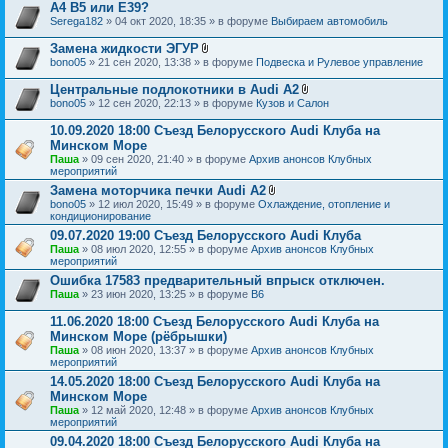
о
н
A4 B5 или E39?
ж
и
Serega182
» 04 окт 2020, 18:35 » в форуме
Выбираем автомобиль
е
я
н
Замена жидкости ЭГУР
и
В
я
bono05
» 21 сен 2020, 13:38 » в форуме
Подвеска и Рулевое управление
л
о
Центральные подлокотники в Audi A2
ж
В
bono05
» 12 сен 2020, 22:13 » в форуме
Кузов и Салон
е
л
н
о
10.09.2020 18:00 Съезд Белорусского Audi Клуба на
и
ж
я
Минском Море
е
Паша
» 09 сен 2020, 21:40 » в форуме
Архив анонсов Клубных
н
мероприятий
и
я
Замена моторчика печки Audi A2
В
bono05
» 12 июл 2020, 15:49 » в форуме
Охлаждение, отопление и
л
кондиционирование
о
09.07.2020 19:00 Съезд Белорусского Audi Клуба
ж
Паша
» 08 июл 2020, 12:55 » в форуме
Архив анонсов Клубных
е
мероприятий
н
и
Ошибка 17583 предварительный впрыск отключен.
я
Паша
» 23 июн 2020, 13:25 » в форуме
B6
11.06.2020 18:00 Съезд Белорусского Audi Клуба на
Минском Море (рёбрышки)
Паша
» 08 июн 2020, 13:37 » в форуме
Архив анонсов Клубных
мероприятий
14.05.2020 18:00 Съезд Белорусского Audi Клуба на
Минском Море
Паша
» 12 май 2020, 12:48 » в форуме
Архив анонсов Клубных
мероприятий
09.04.2020 18:00 Съезд Белорусского Audi Клуба на