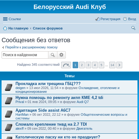
Белорусский Audi Клуб
Ссылки
Регистрация
Вход
На главную
Список форумов
ои
Сообщения без ответов
ск
Перейти к расширенному поиску
Найдено 345 соответствий
1
2
3
4
5
...
14
Темы
Прокладка или трещина ГБЦ???
deigen
» 13 июл 2026, 11:54 » в форуме
Охлаждение, отопление и
кондиционирование
Нужна помощь по ремонту акпп КМЕ 4,2 tdi
Prival
» 01 янв 2024, 09:05 » в форуме
Audi Q7
Адаптация Side assist A6C7
HartMan
» 06 окт 2022, 22:12 » в форуме
Общетехнические вопросы и
системы
Сломало крепление тнвд на 2.7 TDI
alexff
» 09 сен 2022, 00:40 » в форуме
Двигатель
Католическую пасху ни кто не празднует?