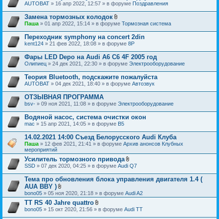
AUTOBAT
» 16 апр 2022, 12:57 » в форуме
Поздравления
Замена тормозных колодок
В
Паша
» 01 апр 2022, 15:14 » в форуме
Тормозная система
л
о
Переходник symphony на concert 2din
ж
kent124
» 21 фев 2022, 18:08 » в форуме
8P
е
н
Фары LED Depo на Audi A6 C6 4F 2005 год
и
я
Олипиец
» 24 дек 2021, 22:30 » в форуме
Электрооборудование
Теория Bluetooth, подскажите пожалуйста
AUTOBAT
» 04 дек 2021, 18:40 » в форуме
Автозвук
ОТЗЫВНАЯ ПРОГРАММА
bsv-
» 09 ноя 2021, 11:08 » в форуме
Электрооборудование
Водяной насос, система очистки окон
mac
» 15 апр 2021, 14:05 » в форуме
B5
14.02.2021 14:00 Съезд Белорусского Audi Клуба
Паша
» 12 фев 2021, 21:41 » в форуме
Архив анонсов Клубных
мероприятий
Усилитель тормозного привода
В
SSD
» 07 дек 2020, 04:25 » в форуме
Audi Q7
л
о
Тема про обновления блока управления двигателя 1.4 (
ж
AUA BBY )
е
В
bono05
» 05 ноя 2020, 21:18 » в форуме
Audi A2
н
л
и
TT RS 40 Jahre quattro
о
я
В
bono05
» 15 окт 2020, 21:56 » в форуме
ж
Audi TT
л
е