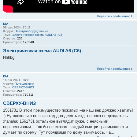
ы
Перейти к сообщению
DIA
08 дек 2024, 15:11
Форум:
Электрооборудование
Тема:
Электрическая схема AUDI A6 (C6)
Ответов:
236
Просмотров:
176540
Электрическая схема AUDI A6 (C6)
Nhĥbg
Перейти к сообщению
DIA
16 окт 2024, 16:20
Форум:
Путешествия
Тема:
СВЕРХУ-ВНИЗ
Ответов:
2416
Просмотров:
710411
СВЕРХУ-ВНИЗ
1561731 В этом преимущество пожилых -на наш век должно хватить!
:) Ну насколько не знаю год два десять итд. но пока не дождетесь.
:hahaha: 1561731 остальное выглядит хуже, с неясными
перспективами... Так бы не сказал. каждый смотрит размышляет и
думает по своему. Тут порядками по дому занимаюсь. ча...