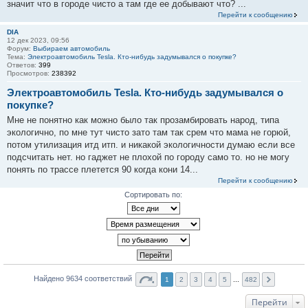
значит что в городе чисто а там где ее добывают что? ...
Перейти к сообщению
DIA
12 дек 2023, 09:56
Форум:
Выбираем автомобиль
Тема:
Электроавтомобиль Tesla. Кто-нибудь задумывался о покупке?
Ответов:
399
Просмотров:
238392
Электроавтомобиль Tesla. Кто-нибудь задумывался о
покупке?
Мне не понятно как можно было так прозамбировать народ, типа
экологично, по мне тут чисто зато там так срем что мама не горюй,
потом утилизация итд итп. и никакой экологичности думаю если все
подсчитать нет. но гаджет не плохой по городу само то. но не могу
понять по трассе плетется 90 когда кони 14...
Перейти к сообщению
Сортировать по:
Найдено 9634 соответствий
1
2
3
4
5
...
482
Перейти