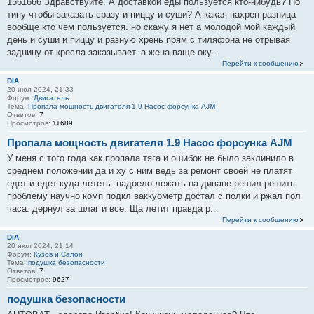
1561666 Здравствуйте. А доставкой еды пользуется кто-нибудь? По
т
типу чтобы заказать сразу и пиццу и суши? А какая нахрен разница
а
вообще кто чем пользуется. но скажу я нет а молодой мой каждый
т
день и суши и пиццу и разную хрень прям с тиляфона не отрывая
ы
задницу от кресла заказывает. а жена ваще оку...
Перейти к сообщению
DIA
20 июл 2024, 21:33
Форум:
Двигатель
Тема:
Пропала мощность двигателя 1.9 Насос форсунка AJM
Ответов:
7
Просмотров:
11689
Пропала мощность двигателя 1.9 Насос форсунка AJM
У меня с того года как пропала тяга и ошибок не было заклинило в
среднем положении да и ху с ним ведь за ремонт своей не платят
едет и едет куда лететь. надоело лежать на диване решил решить
проблему научно комп подкл ваккуометр достал с полки и ржал пол
часа. дернул за шлаг и все. Ща летит правда р...
Перейти к сообщению
DIA
20 июл 2024, 21:14
Форум:
Кузов и Салон
Тема:
подушка безопасности
Ответов:
7
Просмотров:
9627
подушка безопасности