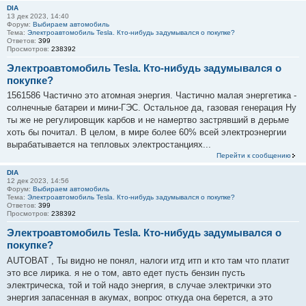
DIA
13 дек 2023, 14:40
Форум:
Выбираем автомобиль
Тема:
Электроавтомобиль Tesla. Кто-нибудь задумывался о покупке?
Ответов:
399
Просмотров:
238392
Электроавтомобиль Tesla. Кто-нибудь задумывался о
покупке?
1561586 Частично это атомная энергия. Частично малая энергетика -
солнечные батареи и мини-ГЭС. Остальное да, газовая генерация Ну
ты же не регулировщик карбов и не намертво застрявший в дерьме
хоть бы почитал. В целом, в мире более 60% всей электроэнергии
вырабатывается на тепловых электростанциях...
Перейти к сообщению
DIA
12 дек 2023, 14:56
Форум:
Выбираем автомобиль
Тема:
Электроавтомобиль Tesla. Кто-нибудь задумывался о покупке?
Ответов:
399
Просмотров:
238392
Электроавтомобиль Tesla. Кто-нибудь задумывался о
покупке?
AUTOBAT , Ты видно не понял, налоги итд итп и кто там что платит
это все лирика. я не о том, авто едет пусть бензин пусть
электрическа, той и той надо энергия, в случае электрички это
энергия запасенная в акумах, вопрос откуда она берется, а это