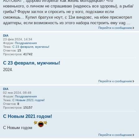
AUTOBAT , здорово Игорёха! Как жизнь молодецкая? Что
новенького, о личном не спрашиваю (надеюсь все здоровы), а рыба/
грибы? Форум заглох и спросить не у кого, подскажи если
сможешь... Купил братухе ноут, с 11м виндовс, на ебее присмотрел
адаптеры, если возможность из этого набора построить ему vag ...
Перейти к сообщению
DIA
23 фев 2024, 14:34
Форум:
Поздравления
Тема:
С 23 февраля, мужчины!
Ответов:
15
Просмотров:
41742
С 23 февраля, мужчины!
2024.
Перейти к сообщению
DIA
02 янв 2024, 08:48
Форум:
Поздравления
Тема:
С Новым 2021 годом!
Ответов:
8
Просмотров:
15157
С Новым 2021 годом!
С Новым годом
Перейти к сообщению