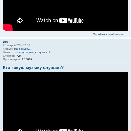
Перейти к сообщению
DIA
25 мар 2025, 07:44
Форум:
На досуге...
Тема:
Кто какую музыку слушает?
Ответов:
724
Просмотров:
265682
Кто какую музыку слушает?