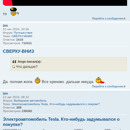
то
Перейти к сообщению
DIA
01 окт 2024, 20:36
Форум:
Путешествия
Тема:
СВЕРХУ-ВНИЗ
Ответов:
2416
Просмотров:
710411
СВЕРХУ-ВНИЗ
Ange писал(а):
Что дальше?
И
с
т
Да. полная жопа.
Все хреново. дальше некуда.
о
Перейти к сообщению
ч
DIA
н
12 авг 2024, 08:12
Форум:
Выбираем автомобиль
и
Тема:
Электроавтомобиль Tesla. Кто-нибудь задумывался о покупке?
к
Ответов:
399
Просмотров:
238392
ц
и
Электроавтомобиль Tesla. Кто-нибудь задумывался о
т
покупке?
а