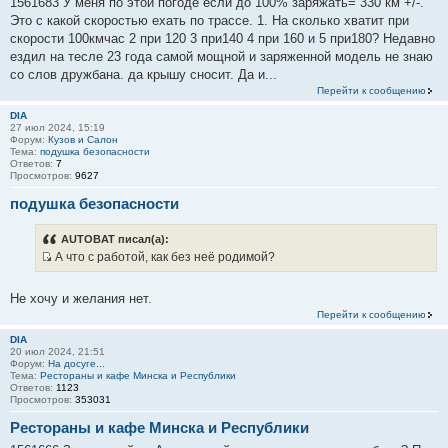
1561683 У меня по этой погоде если до 100% заряжать= 330 км +/-.
т
Это с какой скоростью ехать по трассе. 1. На сколько хватит при
ы
скорости 100кмчас 2 при 120 3 при140 4 при 160 и 5 при180? Недавно
ездил на тесле 23 года самой мощной и заряженной модель не знаю
со слов дружбана. да крышу сносит. Да и...
Перейти к сообщению
DIA
27 июл 2024, 15:19
Форум:
Кузов и Салон
Тема:
подушка безопасности
Ответов:
7
Просмотров:
9627
подушка безопасности
AUTOBAT писал(а):
А что с работой, как без неё родимой?
И
с
Не хочу и желания нет.
т
Перейти к сообщению
о
DIA
ч
20 июл 2024, 21:51
н
Форум:
На досуге...
Тема:
Рестораны и кафе Минска и Республики
и
Ответов:
1123
к
Просмотров:
353031
ц
Рестораны и кафе Минска и Республики
и