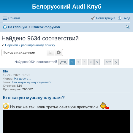
Белорусский Audi Клуб
Ссылки
Регистрация
Вход
На главную
Список форумов
ои
Найдено 9634 соответствий
ск
Перейти к расширенному поиску
Найдено 9634 соответствий
1
2
3
4
5
...
482
DIA
12 сен 2025, 17:22
Форум:
На досуге...
Тема:
Кто какую музыку слушает?
Ответов:
724
Просмотров:
265682
Кто какую музыку слушает?
Но как же так. блин третье сентября пропустили.