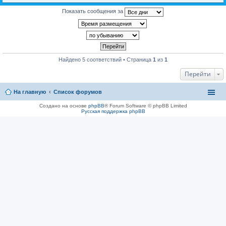
н
и
Показать сообщения за
я
Найдено 5 соответствий • Страница
1
из
1
Перейти
На главную
Список форумов
Создано на основе
phpBB
® Forum Software © phpBB Limited
Русская поддержка phpBB