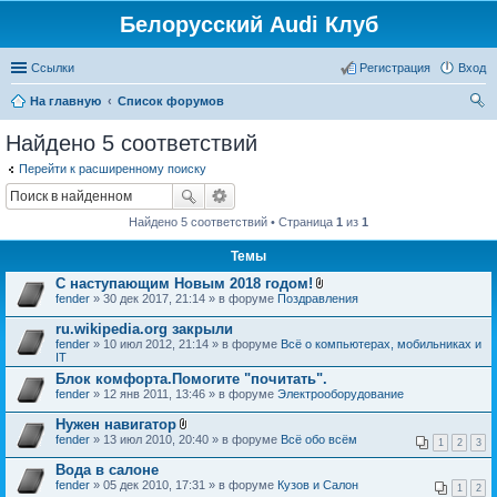
Белорусский Audi Клуб
Ссылки
Регистрация
Вход
На главную
Список форумов
ои
Найдено 5 соответствий
ск
Перейти к расширенному поиску
Найдено 5 соответствий • Страница
1
из
1
Темы
С наступающим Новым 2018 годом!
В
fender
» 30 дек 2017, 21:14 » в форуме
Поздравления
л
о
ru.wikipedia.org закрыли
ж
fender
» 10 июл 2012, 21:14 » в форуме
Всё о компьютерах, мобильниках и
е
IT
н
и
Блок комфорта.Помогите "почитать".
я
fender
» 12 янв 2011, 13:46 » в форуме
Электрооборудование
Нужен навигатор
В
fender
» 13 июл 2010, 20:40 » в форуме
Всё обо всём
1
2
3
л
о
Вода в салоне
ж
fender
» 05 дек 2010, 17:31 » в форуме
Кузов и Салон
е
1
2