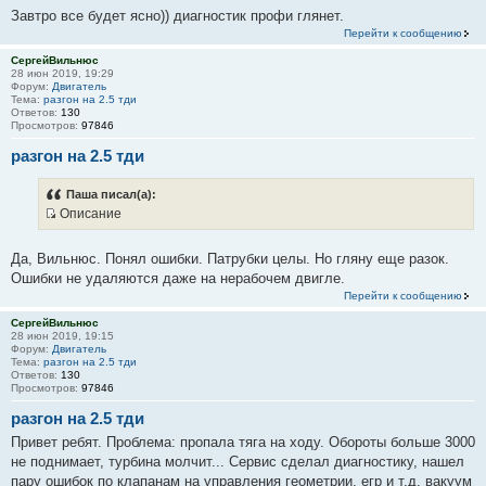
ч
Завтро все будет ясно)) диагностик профи глянет.
н
Перейти к сообщению
и
СергейВильнюс
к
28 июн 2019, 19:29
ц
Форум:
Двигатель
Тема:
разгон на 2.5 тди
и
Ответов:
130
т
Просмотров:
97846
а
разгон на 2.5 тди
т
ы
Паша писал(а):
Описание
И
с
Да, Вильнюс. Понял ошибки. Патрубки целы. Но гляну еще разок.
т
Ошибки не удаляются даже на нерабочем двигле.
о
Перейти к сообщению
ч
СергейВильнюс
н
28 июн 2019, 19:15
и
Форум:
Двигатель
Тема:
разгон на 2.5 тди
к
Ответов:
130
ц
Просмотров:
97846
и
разгон на 2.5 тди
т
Привет ребят. Проблема: пропала тяга на ходу. Обороты больше 3000
а
не поднимает, турбина молчит... Сервис сделал диагностику, нашел
т
пару ошибок по клапанам на управления геометрии, егр и т.д. вакуум
ы