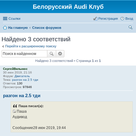
Белорусский Audi Клуб
Ссылки
Регистрация
Вход
На главную
Список форумов
ои
Найдено 3 соответствий
ск
Перейти к расширенному поиску
Найдено 3 соответствий • Страница
1
из
1
СергейВильнюс
30 июн 2019, 21:16
Форум:
Двигатель
Тема:
разгон на 2.5 тди
Ответов:
130
Просмотров:
97846
разгон на 2.5 тди
Паша писал(а):
Паша
И
Аудивод
с
т
Сообщение28 июн 2019, 19:44
о