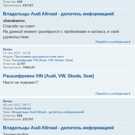
Ответов:
449
Просмотров:
231767
Владельцы Audi Allroad - делитесь информацией
zbarabanov
,
Спасибо за совет.
На данный момент разобрался с проблемами и катаюсь в своё
удовольствие
Перейти к сообщению
Denas
13 сен 2017, 19:28
Форум:
Программы для диагностики авто
Тема:
Расшифровка VIN (Audi, VW, Skoda, Seat)
Ответов:
11787
Просмотров:
7990167
Расшифровка VIN (Audi, VW, Skoda, Seat)
Никто не поможет?
Перейти к сообщению
Denas
08 сен 2017, 09:17
Форум:
Audi Allroad
Тема:
Владельцы Audi Allroad - делитесь информацией
Ответов:
449
Просмотров:
231767
Владельцы Audi Allroad - делитесь информацией
Здравствуйте.