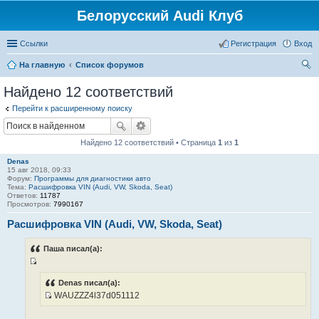
Белорусский Audi Клуб
Ссылки
Регистрация
Вход
На главную
Список форумов
ои
Найдено 12 соответствий
ск
Перейти к расширенному поиску
Найдено 12 соответствий • Страница
1
из
1
Denas
15 авг 2018, 09:33
Форум:
Программы для диагностики авто
Тема:
Расшифровка VIN (Audi, VW, Skoda, Seat)
Ответов:
11787
Просмотров:
7990167
Расшифровка VIN (Audi, VW, Skoda, Seat)
Паша писал(а):
И
с
Denas писал(а):
WAUZZZ4l37d051112
т
И
о
с