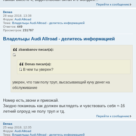
Перейти к сообщению
Denas
28 мар 2018, 13:38
Форум:
Audi Allroad
Тема:
Владельцы Audi Allroad - делитесь информацией
Ответов:
449
Просмотров:
231767
Владельцы Audi Allroad - делитесь информацией
zbarabanov писал(а):
И
с
Denas писал(а):
В чем ты уверен?
т
И
о
с
ч
уверен, что там полу труп, высасывающий кучу денег на
т
н
обслуживание
о
и
ч
к
Номер есть,звони и приезжай.
н
ц
Заодно покажешь как должен выглядеть и чувствовать себя +-16
и
и
летний олроуд не полу труп и тд.
к
т
Перейти к сообщению
ц
а
и
Denas
т
25 мар 2018, 12:35
т
ы
Форум:
Audi Allroad
а
Тема:
Владельцы Audi Allroad - делитесь информацией