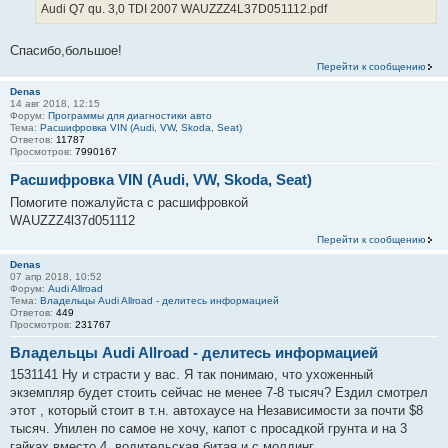
ч
Audi Q7 qu. 3,0 TDI 2007 WAUZZZ4L37D051112.pdf
т
н
о
и
Спасибо,большое!
ч
к
Перейти к сообщению
н
ц
и
Denas
и
14 авг 2018, 12:15
к
т
Форум:
Программы для диагностики авто
ц
Тема:
Расшифровка VIN (Audi, VW, Skoda, Seat)
а
Ответов:
11787
и
т
Просмотров:
7990167
т
ы
Расшифровка VIN (Audi, VW, Skoda, Seat)
а
т
Помогите пожалуйста с расшифровкой
ы
WAUZZZ4l37d051112
Перейти к сообщению
Denas
07 апр 2018, 10:52
Форум:
Audi Allroad
Тема:
Владельцы Audi Allroad - делитесь информацией
Ответов:
449
Просмотров:
231767
Владельцы Audi Allroad - делитесь информацией
1531141 Ну и страсти у вас. Я так понимаю, что ухоженный
экземпляр будет стоить сейчас не менее 7-8 тысяч? Ездил смотрел
этот , который стоит в т.н. автохаусе на Независимости за почти $8
тысяч. Упилен по самое не хочу, капот с просадкой грунта и на 3
гайках вместо 4, водительская битая и с молдинг...