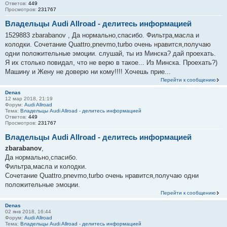
Ответов:
449
Просмотров:
231767
Владельцы Audi Allroad - делитесь информацией
1529883 zbarabanov , Да нормально,спасибо. Фильтра,масла и
колодки. Сочетание Quattro,pnevmo,turbo очень нравится,получаю
одни положительные эмоции. слушай, ты из Минска? дай проехать.
Я их столько повидал, что не верю в такое... Из Минска. Проехать?)
Машину и Жену не доверю ни кому!!!! Хочешь прие...
Перейти к сообщению
Denas
12 мар 2018, 21:19
Форум:
Audi Allroad
Тема:
Владельцы Audi Allroad - делитесь информацией
Ответов:
449
Просмотров:
231767
Владельцы Audi Allroad - делитесь информацией
zbarabanov
,
Да нормально,спасибо.
Фильтра,масла и колодки.
Сочетание Quattro,pnevmo,turbo очень нравится,получаю одни
положительные эмоции.
Перейти к сообщению
Denas
02 янв 2018, 16:44
Форум:
Audi Allroad
Тема:
Владельцы Audi Allroad - делитесь информацией