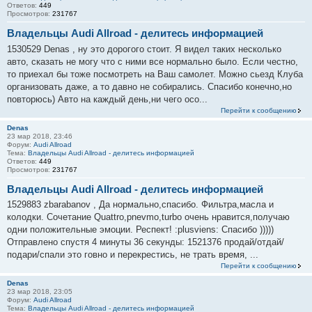
Ответов:
449
т
Просмотров:
231767
ы
Владельцы Audi Allroad - делитесь информацией
1530529 Denas , ну это дорогого стоит. Я видел таких несколько
авто, сказать не могу что с ними все нормально было. Если честно,
то приехал бы тоже посмотреть на Ваш самолет. Можно сьезд Клуба
организовать даже, а то давно не собирались. Спасибо конечно,но
повторюсь) Авто на каждый день,ни чего осо...
Перейти к сообщению
Denas
23 мар 2018, 23:46
Форум:
Audi Allroad
Тема:
Владельцы Audi Allroad - делитесь информацией
Ответов:
449
Просмотров:
231767
Владельцы Audi Allroad - делитесь информацией
1529883 zbarabanov , Да нормально,спасибо. Фильтра,масла и
колодки. Сочетание Quattro,pnevmo,turbo очень нравится,получаю
одни положительные эмоции. Респект! :plusviens: Спасибо )))))
Отправлено спустя 4 минуты 36 секунды: 1521376 продай/отдай/
подари/спали это говно и перекрестись, не трать время, ...
Перейти к сообщению
Denas
23 мар 2018, 23:05
Форум:
Audi Allroad
Тема:
Владельцы Audi Allroad - делитесь информацией