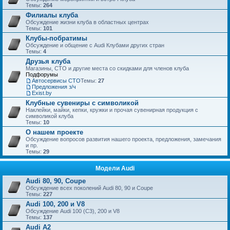
Темы:
264
Филиалы клуба
Обсуждение жизни клуба в областных центрах
Темы:
101
Клубы-побратимы
Обсуждение и общение с Audi Клубами других стран
Темы:
4
Друзья клуба
Магазины, СТО и другие места со скидками для членов клуба
Подфорумы
Автосервисы СТО
Темы:
27
Предложения з/ч
Exist.by
Клубные сувениры с символикой
Наклейки, майки, кепки, кружки и прочая сувенирная продукция с
символикой клуба
Темы:
10
О нашем проекте
Обсуждение вопросов развития нашего проекта, предложения, замечания
и пр.
Темы:
29
Модели Audi
Audi 80, 90, Coupe
Обсуждение всех поколений Audi 80, 90 и Coupe
Темы:
227
Audi 100, 200 и V8
Обсуждение Audi 100 (C3), 200 и V8
Темы:
137
Audi A2