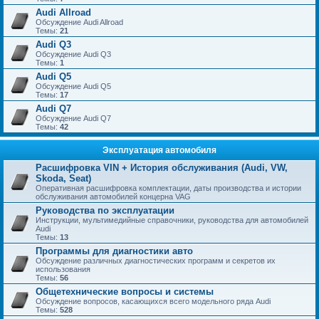
Audi Allroad
Обсуждение Audi Allroad
Темы:
21
Audi Q3
Обсуждение Audi Q3
Темы:
1
Audi Q5
Обсуждение Audi Q5
Темы:
17
Audi Q7
Обсуждение Audi Q7
Темы:
42
Эксплуатация автомобиля
Расшифровка VIN + История обслуживания (Audi, VW,
Skoda, Seat)
Оперативная расшифровка комплектации, даты производства и истории
обслуживания автомобилей концерна VAG
Руководства по эксплуатации
Инструкции, мультимедийные справочники, руководства для автомобилей
Audi
Темы:
13
Программы для диагностики авто
Обсуждение различных диагностических программ и секретов их
использования
Темы:
56
Общетехнические вопросы и системы
Обсуждение вопросов, касающихся всего модельного ряда Audi
Темы:
528