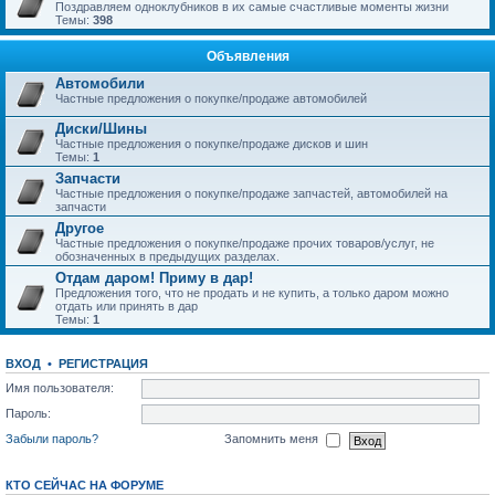
Поздравляем одноклубников в их самые счастливые моменты жизни
Темы:
398
Объявления
Автомобили
Частные предложения о покупке/продаже автомобилей
Диски/Шины
Частные предложения о покупке/продаже дисков и шин
Темы:
1
Запчасти
Частные предложения о покупке/продаже запчастей, автомобилей на
запчасти
Другое
Частные предложения о покупке/продаже прочих товаров/услуг, не
обозначенных в предыдущих разделах.
Отдам даром! Приму в дар!
Предложения того, что не продать и не купить, а только даром можно
отдать или принять в дар
Темы:
1
ВХОД
•
РЕГИСТРАЦИЯ
Имя пользователя:
Пароль:
Забыли пароль?
Запомнить меня
КТО СЕЙЧАС НА ФОРУМЕ