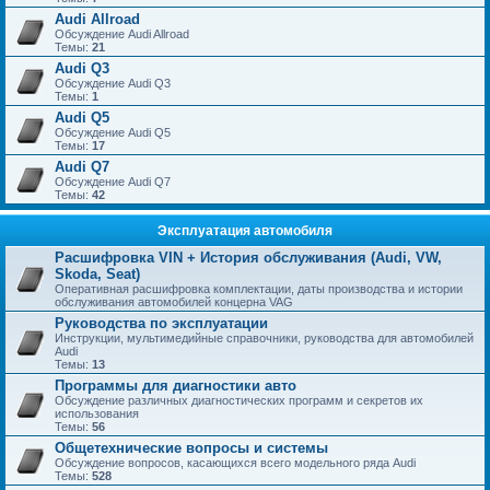
Audi Allroad
Обсуждение Audi Allroad
Темы:
21
Audi Q3
Обсуждение Audi Q3
Темы:
1
Audi Q5
Обсуждение Audi Q5
Темы:
17
Audi Q7
Обсуждение Audi Q7
Темы:
42
Эксплуатация автомобиля
Расшифровка VIN + История обслуживания (Audi, VW,
Skoda, Seat)
Оперативная расшифровка комплектации, даты производства и истории
обслуживания автомобилей концерна VAG
Руководства по эксплуатации
Инструкции, мультимедийные справочники, руководства для автомобилей
Audi
Темы:
13
Программы для диагностики авто
Обсуждение различных диагностических программ и секретов их
использования
Темы:
56
Общетехнические вопросы и системы
Обсуждение вопросов, касающихся всего модельного ряда Audi
Темы:
528