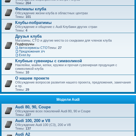
Темы:
264
Филиалы клуба
Обсуждение жизни клуба в областных центрах
Темы:
101
Клубы-побратимы
Обсуждение и общение с Audi Клубами других стран
Темы:
4
Друзья клуба
Магазины, СТО и другие места со скидками для членов клуба
Подфорумы
Автосервисы СТО
Темы:
27
Предложения з/ч
Exist.by
Клубные сувениры с символикой
Наклейки, майки, кепки, кружки и прочая сувенирная продукция с
символикой клуба
Темы:
10
О нашем проекте
Обсуждение вопросов развития нашего проекта, предложения, замечания
и пр.
Темы:
29
Модели Audi
Audi 80, 90, Coupe
Обсуждение всех поколений Audi 80, 90 и Coupe
Темы:
227
Audi 100, 200 и V8
Обсуждение Audi 100 (C3), 200 и V8
Темы:
137
Audi A2