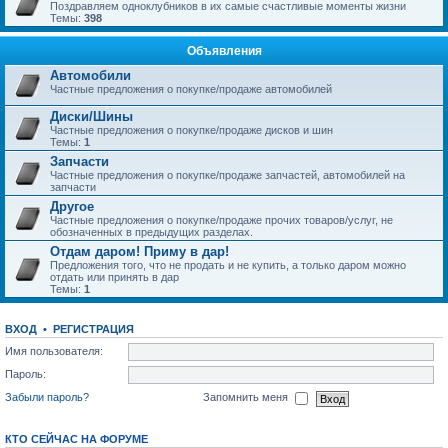
Поздравляем одноклубников в их самые счастливые моменты жизни
Темы:
398
Объявления
Автомобили
Частные предложения о покупке/продаже автомобилей
Диски/Шины
Частные предложения о покупке/продаже дисков и шин
Темы:
1
Запчасти
Частные предложения о покупке/продаже запчастей, автомобилей на
запчасти
Другое
Частные предложения о покупке/продаже прочих товаров/услуг, не
обозначенных в предыдущих разделах.
Отдам даром! Приму в дар!
Предложения того, что не продать и не купить, а только даром можно
отдать или принять в дар
Темы:
1
ВХОД
•
РЕГИСТРАЦИЯ
Имя пользователя:
Пароль:
Забыли пароль?
Запомнить меня
КТО СЕЙЧАС НА ФОРУМЕ