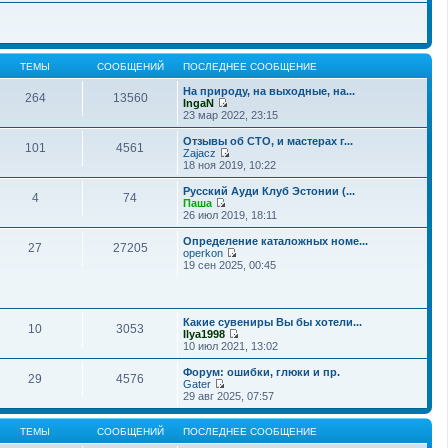
ТЕМЫ
СООБЩЕНИЙ
ПОСЛЕДНЕЕ СООБЩЕНИЕ
На природу, на выходные, на...
264
13560
IngaN
П
23 мар 2022, 23:15
е
р
Отзывы об СТО, и мастерах г...
101
4561
е
Zajacz
й
П
18 ноя 2019, 10:22
т
е
и
р
Русский Ауди Клуб Эстонии (...
4
74
к
е
Паша
п
й
П
26 июл 2019, 18:11
о
т
е
с
и
р
Определение каталожных номе...
л
27
27205
к
е
operkon
е
п
й
П
19 сен 2025, 00:45
д
о
т
е
н
с
и
р
е
л
к
е
м
е
п
й
у
д
о
Какие сувениры Вы бы хотели...
т
10
3053
с
н
с
Ilya1998
и
о
е
П
л
10 июл 2021, 13:02
к
о
м
е
е
п
б
у
р
д
о
Форум: ошибки, глюки и пр.
щ
29
4576
с
е
н
с
Gater
е
о
й
е
П
л
29 авг 2025, 07:57
н
о
т
м
е
е
и
б
и
у
р
д
ю
щ
к
с
е
н
ТЕМЫ
СООБЩЕНИЙ
ПОСЛЕДНЕЕ СООБЩЕНИЕ
е
п
о
й
е