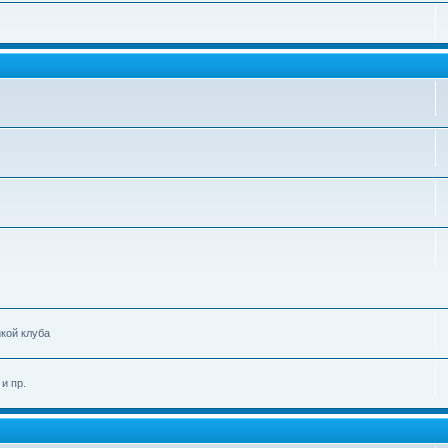
икой клуба
и пр.