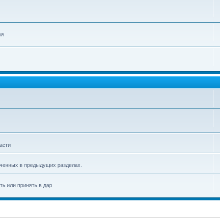
мя
асти
аченных в предыдущих разделах.
ть или принять в дар