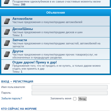
Поздравляем одноклубников в их самые счастливые моменты жизни
Темы:
398
Объявления
Автомобили
Частные предложения о покупке/продаже автомобилей
Диски/Шины
Частные предложения о покупке/продаже дисков и шин
Темы:
1
Запчасти
Частные предложения о покупке/продаже запчастей, автомобилей на
запчасти
Другое
Частные предложения о покупке/продаже прочих товаров/услуг, не
обозначенных в предыдущих разделах.
Отдам даром! Приму в дар!
Предложения того, что не продать и не купить, а только даром можно
отдать или принять в дар
Темы:
1
ВХОД
•
РЕГИСТРАЦИЯ
Имя пользователя:
Пароль:
Забыли пароль?
Запомнить меня
КТО СЕЙЧАС НА ФОРУМЕ