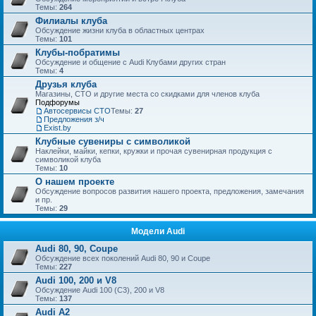
Темы:
264
Филиалы клуба
Обсуждение жизни клуба в областных центрах
Темы:
101
Клубы-побратимы
Обсуждение и общение с Audi Клубами других стран
Темы:
4
Друзья клуба
Магазины, СТО и другие места со скидками для членов клуба
Подфорумы
Автосервисы СТО
Темы:
27
Предложения з/ч
Exist.by
Клубные сувениры с символикой
Наклейки, майки, кепки, кружки и прочая сувенирная продукция с
символикой клуба
Темы:
10
О нашем проекте
Обсуждение вопросов развития нашего проекта, предложения, замечания
и пр.
Темы:
29
Модели Audi
Audi 80, 90, Coupe
Обсуждение всех поколений Audi 80, 90 и Coupe
Темы:
227
Audi 100, 200 и V8
Обсуждение Audi 100 (C3), 200 и V8
Темы:
137
Audi A2