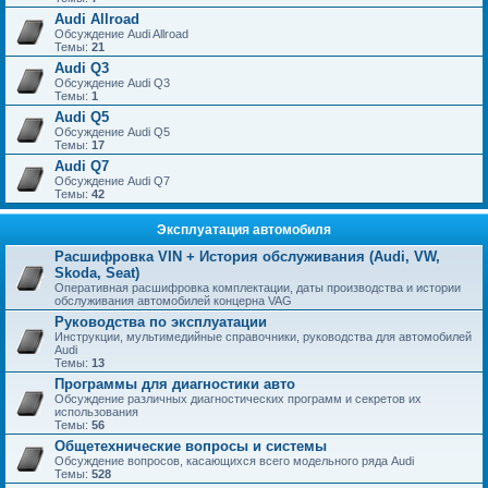
Audi Allroad
Обсуждение Audi Allroad
Темы:
21
Audi Q3
Обсуждение Audi Q3
Темы:
1
Audi Q5
Обсуждение Audi Q5
Темы:
17
Audi Q7
Обсуждение Audi Q7
Темы:
42
Эксплуатация автомобиля
Расшифровка VIN + История обслуживания (Audi, VW,
Skoda, Seat)
Оперативная расшифровка комплектации, даты производства и истории
обслуживания автомобилей концерна VAG
Руководства по эксплуатации
Инструкции, мультимедийные справочники, руководства для автомобилей
Audi
Темы:
13
Программы для диагностики авто
Обсуждение различных диагностических программ и секретов их
использования
Темы:
56
Общетехнические вопросы и системы
Обсуждение вопросов, касающихся всего модельного ряда Audi
Темы:
528