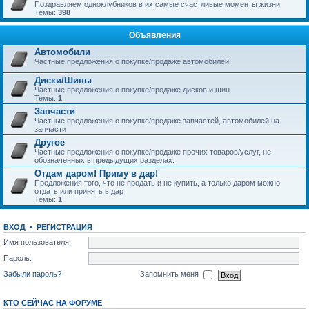
Поздравляем одноклубников в их самые счастливые моменты жизни
Темы:
398
Объявления
Автомобили
Частные предложения о покупке/продаже автомобилей
Диски/Шины
Частные предложения о покупке/продаже дисков и шин
Темы:
1
Запчасти
Частные предложения о покупке/продаже запчастей, автомобилей на
запчасти
Другое
Частные предложения о покупке/продаже прочих товаров/услуг, не
обозначенных в предыдущих разделах.
Отдам даром! Приму в дар!
Предложения того, что не продать и не купить, а только даром можно
отдать или принять в дар
Темы:
1
ВХОД
•
РЕГИСТРАЦИЯ
Имя пользователя:
Пароль:
Забыли пароль?
Запомнить меня
КТО СЕЙЧАС НА ФОРУМЕ