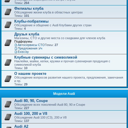
Темы:
264
Филиалы клуба
Обсуждение жизни клуба в областных центрах
Темы:
101
Клубы-побратимы
Обсуждение и общение с Audi Клубами других стран
Темы:
4
Друзья клуба
Магазины, СТО и другие места со скидками для членов клуба
Подфорумы
Автосервисы СТО
Темы:
27
Предложения з/ч
Exist.by
Клубные сувениры с символикой
Наклейки, майки, кепки, кружки и прочая сувенирная продукция с
символикой клуба
Темы:
10
О нашем проекте
Обсуждение вопросов развития нашего проекта, предложения, замечания
и пр.
Темы:
29
Модели Audi
Audi 80, 90, Coupe
Обсуждение всех поколений Audi 80, 90 и Coupe
Темы:
227
Audi 100, 200 и V8
Обсуждение Audi 100 (C3), 200 и V8
Темы:
137
Audi A2