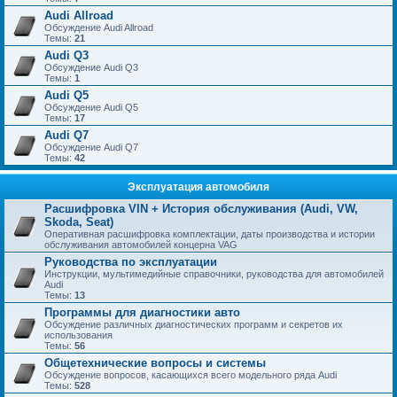
Audi Allroad
Обсуждение Audi Allroad
Темы:
21
Audi Q3
Обсуждение Audi Q3
Темы:
1
Audi Q5
Обсуждение Audi Q5
Темы:
17
Audi Q7
Обсуждение Audi Q7
Темы:
42
Эксплуатация автомобиля
Расшифровка VIN + История обслуживания (Audi, VW,
Skoda, Seat)
Оперативная расшифровка комплектации, даты производства и истории
обслуживания автомобилей концерна VAG
Руководства по эксплуатации
Инструкции, мультимедийные справочники, руководства для автомобилей
Audi
Темы:
13
Программы для диагностики авто
Обсуждение различных диагностических программ и секретов их
использования
Темы:
56
Общетехнические вопросы и системы
Обсуждение вопросов, касающихся всего модельного ряда Audi
Темы:
528